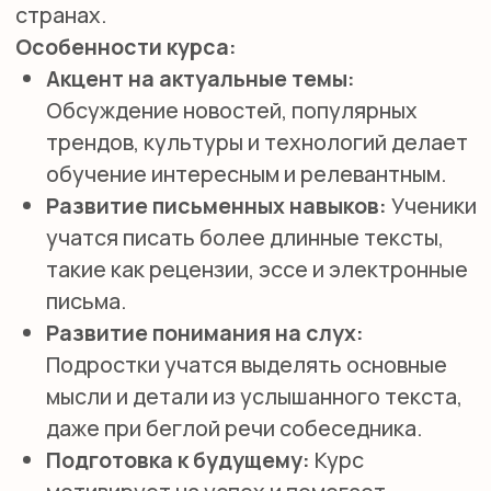
SMILE ENGLISH
SCHOOL
откройте для себя новый уровень
владения английским!
ПОЛУЧИТЬ КОНСУЛЬТАЦИЮ
НАВИГАЦИЯ
Детям
Международные экзамены