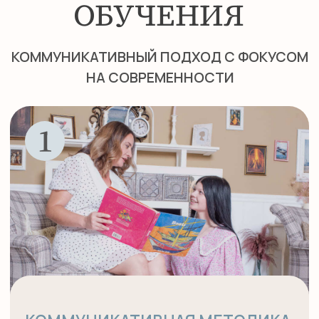
ПОДГОТОВКА К
МЕЖДУНАРОДНЫМ ЭКЗАМЕНАМ
Курс нацелен на успешную сдачу
Кембриджских экзаменов A2 Key (KET)
и B1 Preliminary (PET).