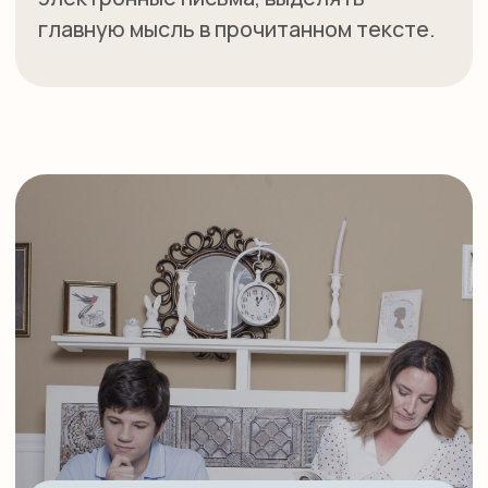
Погружение в языковую среду и развитие
конкурентных навыков
Никто не знает разговорный английский
лучше, чем носитель языка! Занятия с
носителем помогают подросткам
погрузиться в языковую среду и начать
понимать живой язык. Вы заметите, как ваш
ребенок свободно разговаривает на
английском со сверстниками, уверенно
отвечает на уроках в школе и без труда
общается с носителями языка во время
путешествий или каникул в англоязычных
странах.
Особенности курса:
Акцент на актуальные темы:
Обсуждение новостей, популярных
трендов, культуры и технологий делает
обучение интересным и релевантным.
Развитие письменных навыков:
Ученики
учатся писать более длинные тексты,
такие как рецензии, эссе и электронные