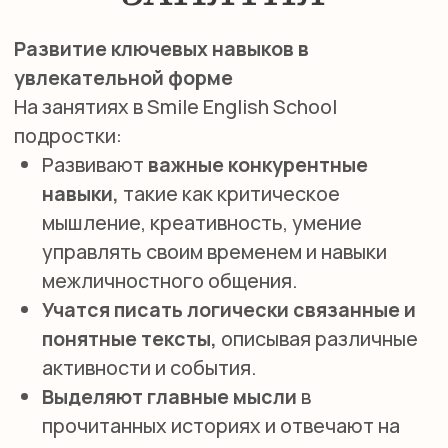
Каждый урок разделен на несколько
блоков для поддержания интереса и
вовлеченности.
Педагоги используют специально
разработанные обучающие материалы
от Oxford и Cambridge для подготовки к
международным Кембриджским
экзаменам A2 Key (KET) и B1 Preliminary
(PET).
Активная разговорная практика
помогает подросткам с каждым
занятием общаться на английском все
увереннее и свободнее.
Уроки включают дискуссии, проектные
задания и творческие упражнения, что
способствует развитию критического
мышления и самостоятельности.