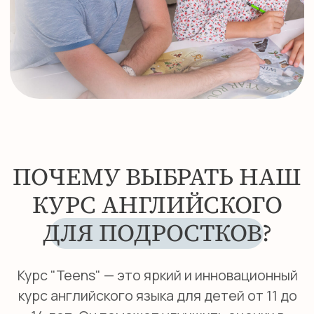
Курс "Teens" — это яркий и инновационный
курс английского языка для детей от 11 до
14 лет. Он поможет улучшить оценки в
школе, успешно сдать государственные и
международные экзамены, подготовиться к
поступлению в международные школы за
границей и уверенно общаться во время
путешествий. Программа основана на
актуальных темах для подростков и
современных учебных технологиях, что
делает обучение интересным и
мотивирующим.
КАК ПРОХОДЯТ
ЗАНЯТИЯ
Развитие ключевых навыков в
увлекательной форме