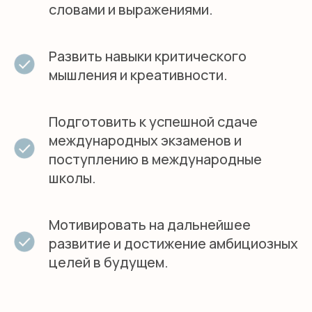
словами и выражениями.
Развить навыки критического
НАЧНИТЕ ПУТЬ К
мышления и креативности.
УСПЕХУ ВАШЕГО
ПОДРОСТКА ВМЕСТЕ С
SMILE ENGLISH
Подготовить к успешной сдаче
SCHOOL!
международных экзаменов и
Запишитесь на курс "Teens" и подарите
поступлению в международные
вашему ребенку возможность открыть
школы.
новые горизонты, уверенно общаться на
английском языке и достичь высоких
результатов в учебе и жизни.
Мотивировать на дальнейшее
Свяжитесь с нами, чтобы узнать
развитие и достижение амбициозных
подробности и записаться на пробное
занятие.
целей в будущем.