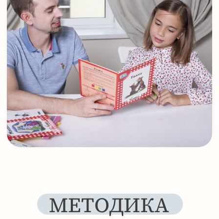
ИНТЕНСИВНАЯ ПРАКТИКА
ГРАММАТИКИ
Особое внимание уделяется отработке
сложных структур языка, таких как
герундий, причастие, инфинитив,
модальные глаголы, обстоятельства
времени и причины, сравнительные
степени прилагательных.