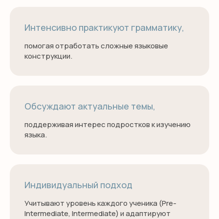
Готовность к сдаче международных
экзаменов A2 Key (KET) и B1 Preliminary
(PET).
Интенсивно практикуют грамматику,
Развитие критического мышления и
помогая отработать сложные языковые
умение аргументировано высказывать
конструкции.
свое мнение.
Обсуждают актуальные темы,
поддерживая интерес подростков к изучению
языка.
Индивидуальный подход
Учитывают уровень каждого ученика (Pre-
Intermediate, Intermediate) и адаптируют