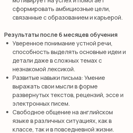
Взрослым
Бизнес английский
Английский для школьников
Подготовка в гимназию
ИМ Примакова
GCSE exam
A-level exam
International Baccalaureate (IB)
ПОПУЛЯРНЫЕ УСЛУГИ
Английский для малышей
Английский онлайн
Предметы на английском
Подготовка в международные
школы