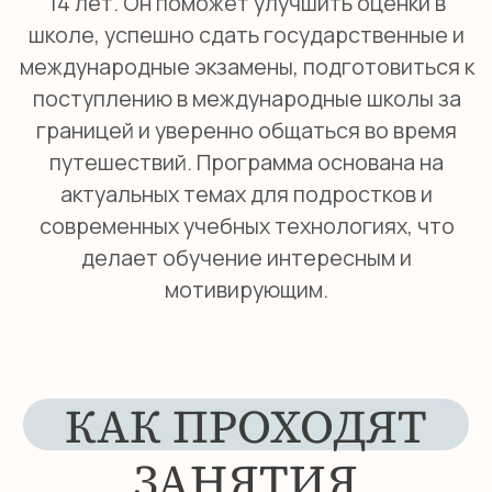
На занятиях в Smile English School
подростки:
Развивают
важные конкурентные
навыки,
такие как критическое
мышление, креативность, умение
управлять своим временем и навыки
межличностного общения.
Учатся писать логически связанные и
понятные тексты,
описывая различные
активности и события.
Выделяют главные мысли
в
прочитанных историях и отвечают на
вопросы по содержанию.
Пробуют выражать свои мысли в форме
более длинных текстов, таких как
рецензии на фильмы и книги или
электронные письма.
Обсуждают
новости и популярные
тренды,
стимулируя интерес к общению
на английском не только в классе, но и в
повседневной жизни.
Структура урока: