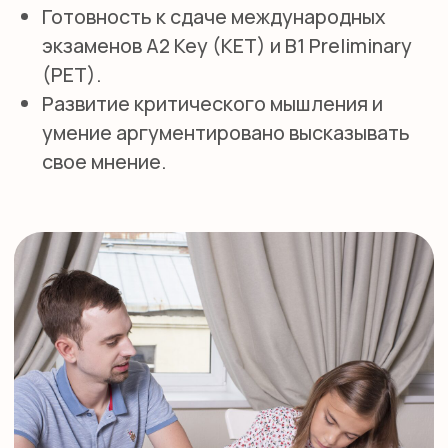
Английская гувернантка
Дом работницы
Няни из филиппин
О КОМПАНИИ
Сотрудничество
Педагоги
Няни
Блог
О школе
Оплата
КОНТАКТЫ
+7 (495) 278-08-79