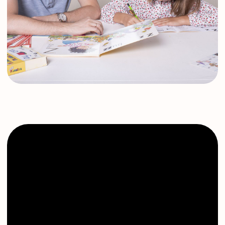
hello@smileenglish.ru
121351, ул. Коцюбинского, 9 к.2
127006, ул. Каретный ряд, д.
3, Сад Эрмитаж
101000, ул. Маросейка, 15,
разговорный клуб
Work with us
Оферта
Политика обработки данных
*Компания Meta, которой принадлежит
Instagram, признана экстремистской
организацией в РФ.