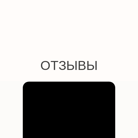
+7 (495) 278-08-79
hello@smileenglish.ru
121351, ул. Коцюбинского, 9 к.2
127006, ул. Каретный ряд, д.
3, Сад Эрмитаж
101000, ул. Маросейка, 15,
разговорный клуб
Work with us
Оферта
Политика обработки данных
*Компания Meta, которой принадлежит