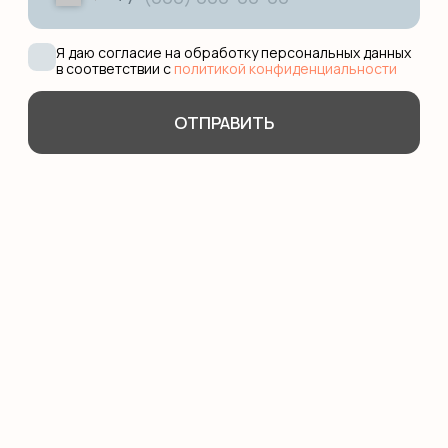
Подготовка в международные
школы
Английская гувернантка
Дом работницы
Няни из филиппин
О КОМПАНИИ
Сотрудничество
Педагоги
Няни
Блог
О школе
Оплата
КОНТАКТЫ