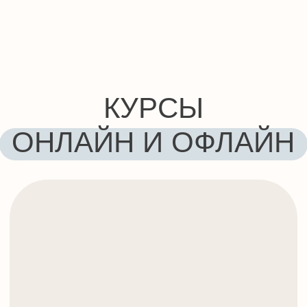
ДЕТИ И ПОДРОСТКИ
Развивайте языковые способности
вашего ребенка с раннего возраста.
Наши курсы для детей и подростков
полны игр и интерактивных занятий,
способствующих легкому и веселому
изучению английского языка.
Подробнее