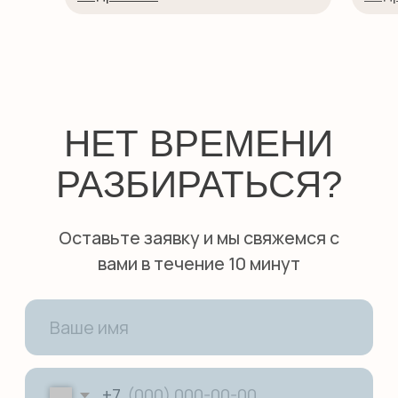
Детям
Международные экзамены
Взрослым
Бизнес английский
Английский для школьников
Подготовка в гимназию
ИМ Примакова
GCSE exam
A-level exam
International Baccalaureate (IB)
ПОПУЛЯРНЫЕ УСЛУГИ
Английский для малышей
Английский онлайн
Предметы на английском