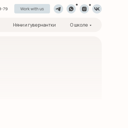
*
*
8-79
Work with us
Няни и гувернантки
О школе