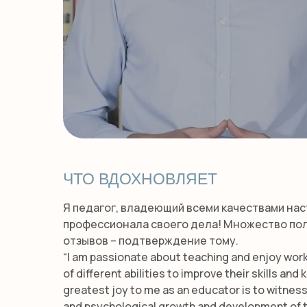
ЧТО ВДОХНОВЛЯЕТ
Я педагог, владеющий всеми качествами на
профессионала своего дела! Множество п
отзывов – подтверждение тому.
“I am passionate about teaching and enjoy wor
of different abilities to improve their skills an
greatest joy to me as an educator is to witnes
and psychological growth and development of t