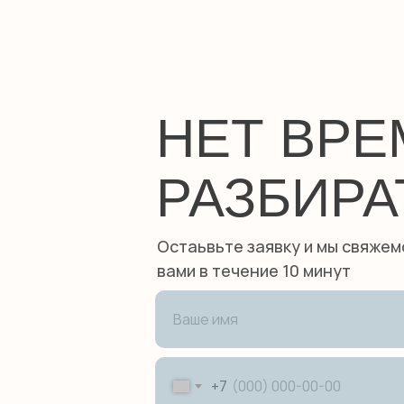
НЕТ ВР
РАЗБИРА
Остаьвьте заявку и мы свяжем
вами в течение 10 минут
+7