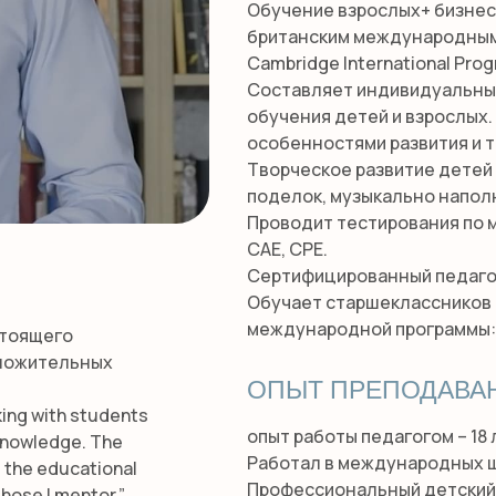
Обучение взрослых+ бизнес-
британским международным п
Cambridge International Pro
Составляет индивидуальны
обучения детей и взрослых
особенностями развития и 
Творческое развитие детей 
поделок, музыкально напол
Проводит тестирования по 
CAE, CPE.
Сертифицированный педагог 
Обучает старшеклассников
международной программы: И
стоящего
оложительных
ОПЫТ ПРЕПОДАВА
king with students
опыт работы педагогом – 18 
d knowledge. The
Работал в международных ш
s the educational
Профессиональный детский 
hose I mentor.”