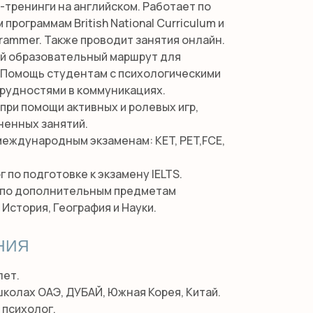
тренинги на английском. Работает по
рограммам British National Curriculum и
grammer. Также проводит занятия онлайн.
й образовательный маршрут для
. Помощь студентам с психологическими
трудностями в коммуникациях.
при помощи активных и ролевых игр,
ненных занятий.
международным экзаменам: KET, PET,FCE,
по подготовке к экзамену IELTS.
 по дополнительным предметам
стория, География и Науки.
НИЯ
лет.
колах ОАЭ, ДУБАЙ, Южная Корея, Китай.
психолог.