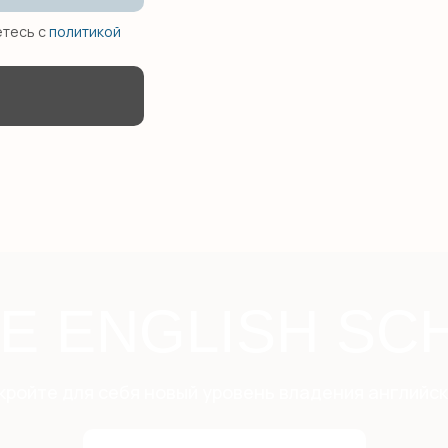
етесь с
политикой
LE ENGLISH SC
кройте для себя новый уровень владения английск