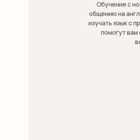
Обучение с но
общению на англ
изучать язык с 
помогут вам 
в