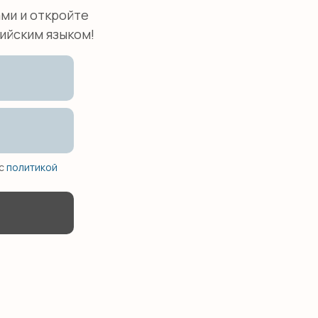
ми и откройте
ийским языком!
 с
политикой