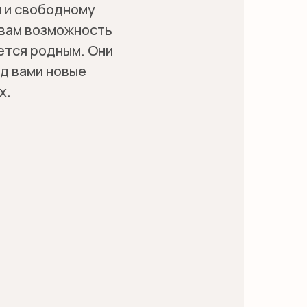
м и свободному
 вам возможность
ется родным. Они
ед вами новые
х.