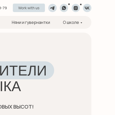
*
*
8-79
Work with us
Няни и гувернантки
О школе
ИТЕЛИ
ЫКА
ОВЫХ ВЫСОТ!