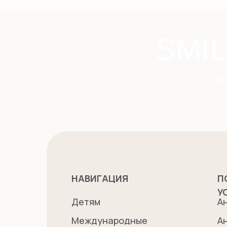
SMI
от
НАВИГАЦИЯ
П
У
Детям
А
Международные
А