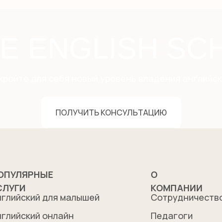
LE ENGLISH SC
кройте для себя новый уровень владения английск
ПОЛУЧИТЬ КОНСУЛЬТАЦИЮ
ОПУЛЯРНЫЕ
О
СЛУГИ
КОМПАНИИ
нглийский для малышей
Сотрудничеств
нглийский онлайн
Педагоги