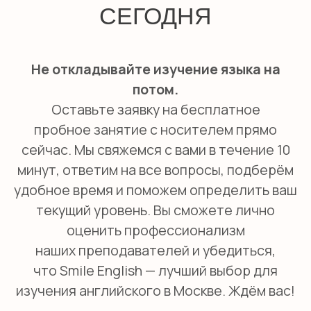
Английская гувернантка
Дом работницы
Няни из филиппин
О КОМПАНИИ
Сотрудничество
Педагоги
Няни
Блог
О школе
Оплата
КОНТАКТЫ
+7 (495) 278-08-79