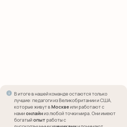
+7
Заполняя данную форму, вы
соглашаетесь с
политикой обработки
данных
и
офертой
ОТПРАВИТЬ
В итоге в нашей команде остаются только
лучшие: педагоги из Великобритании и США,
которые живут в
Москве
или работают с
нами
онлайн
из любой точки мира. Они имеют
богатый
опыт
работы с
русскоязычными
учениками
и понимают