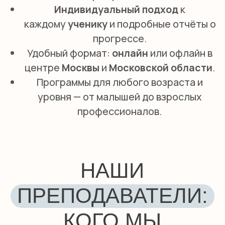
профессиональный педагог.
Собеседование и оценка навыков.
Мы
проверяем не только
уровень языка
, но
и методическую подготовку, умение
объяснять сложные темы простыми
словами, работать с разными
возрастными группами.
Пробный урок.
Каждый кандидат
проводит занятие с
реальными
учениками
. Мы смотрим, как
он взаимодействует, умеет ли
заинтересовать, создать комфортную
атмосферу.
Постоянное обучение.
Наши
преподаватели регулярно проходят
тренинги, обмениваются
опытом
и
следят за новыми методиками. Они
знают, как
длить
мотивацию студента и
сделать
обучение
максимально
эффективным.