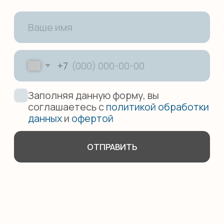
hello@smileenglish.ru
121351, ул. Коцюбинского, 9 к.2
127006, ул. Каретный ряд, д.
3, Сад Эрмитаж
101000, ул. Маросейка, 15,
разговорный клуб
Work with us
Оферта
Политика обработки данных
*Компания Meta, которой принадлежит
Instagram, признана экстремистской
организацией в РФ.