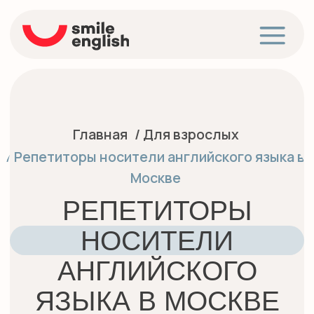
Главная
/ Для взрослых
/ Репетиторы носители английского языка в
Москве
РЕПЕТИТОРЫ
НОСИТЕЛИ
АНГЛИЙСКОГО
ЯЗЫКА В МОСКВЕ
Изучение
английского языка
с
носителем — самый эффективный способ
преодолеть языковой барьер, поставить
правильное произношение и начать
думать на
языке
. В
Москве
много