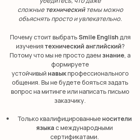
ПОДБИРАЕМ И КАК
Главное богатство
Smile English
— команда
профессионалов. Мы не просто
ищем
носителей языка
, мы ищем
талантливых педагогов, которые умеют
вдохновлять и
находить
подход к
каждому.
Преподаватель
для нас — это
человек, который любит своё дело и
постоянно развивается.
Как мы отбираем кандидатов?
Процесс строг и многоступенчат:
Проверка документов.
Все кандидаты
имеют международные сертификаты
(CELTA, TESOL), подтверждающие
право преподавать
английский
как
иностранный. Это гарантирует, что
перед вами не просто
носитель
, а