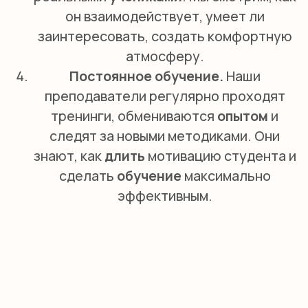
НАЧНИТЕ СВОЙ ПУТЬ К
СВОБОДНОМУ
АНГЛИЙСКОМУ УЖЕ
СЕГОДНЯ
Не откладывайте изучение языка на
потом.
Оставьте заявку на бесплатное
пробное занятие с носителем прямо
сейчас. Мы свяжемся с вами в течение 10
минут, ответим на все вопросы, подберём
удобное время и поможем определить ваш
текущий уровень. Вы сможете лично
оценить профессионализм
наших преподавателей и убедиться,
что Smile
English — лучший выбор для
изучения английского в Москве. Ждём вас!