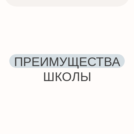
Посмотрите короткий ролик о том, как
проходят наши онлайн-уроки с носителями.
Вы увидите живую атмосферу занятий и
убедитесь, что даже
сложные
технический
темы можно
объяснять просто и увлекательно.
Почему стоит выбрать
Smile English
для
изучения
технический английский
?
Потому что мы не просто даем
знание
, а
формируете
устойчивый
навык
профессионального
общения. Вы не будете бояться задать