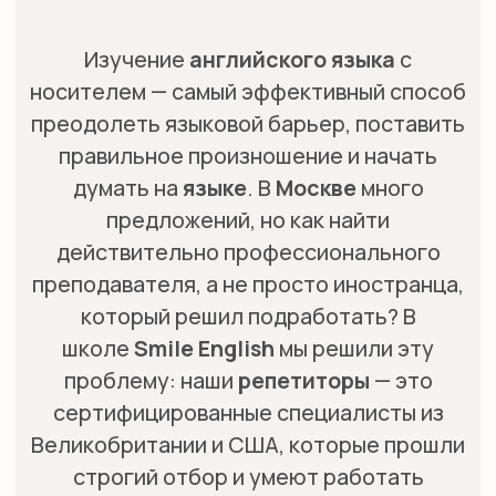
предложений, но как найти
действительно профессионального
преподавателя, а не просто иностранца,
который решил подработать? В
школе
Smile English
мы решили эту
проблему: наши
репетиторы
— это
сертифицированные специалисты из
Великобритании и США, которые прошли
строгий отбор и умеют работать
с
учениками
любого возраста. Мы
гарантируем, что каждый
урок
будет
полезным и увлекательным, а вы
заметите прогресс уже в первые месяцы.
ОСТАВИТЬ ЗАЯВКУ