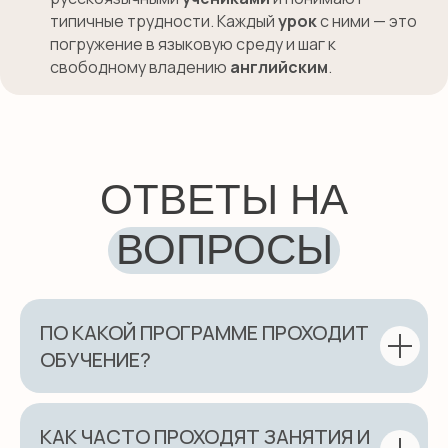
типичные трудности. Каждый
урок
с ними — это
погружение в языковую среду и шаг к
свободному владению
английским
.
SMILE ENGLISH
SCHOOL
откройте для себя новый уровень
владения английским!
ПОЛУЧИТЬ КОНСУЛЬТАЦИЮ
ПО КАКОЙ ПРОГРАММЕ ПРОХОДИТ
ОБУЧЕНИЕ?
НАВИГАЦИЯ
Детям
КАК ЧАСТО ПРОХОДЯТ ЗАНЯТИЯ И
Международные экзамены