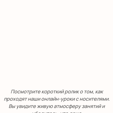
вопрос на митинге или написать письмо
заказчику.
Только квалифицированные
носители
языка
с международными
сертификатами.
Индивидуальный подход
к
каждому
ученику
и подробные отчёты о
прогрессе.
Удобный формат:
онлайн
или офлайн в
центре
Москвы
и
Московской области
.
Программы для любого возраста и
уровня — от малышей до взрослых
профессионалов.
НАШИ
ПРЕПОДАВАТЕЛИ:
КОГО МЫ