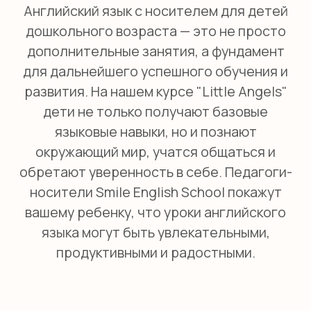
Интерактивное обучение в увлекательной
форме
Английский язык для детей от 3 до 5 лет в
Smile English School — это захватывающее
путешествие в мир знаний и открытий. К
концу курса ребята:
Осваивают около 400 английских слов.
Развивают навыки
восприятия
английской речи на слух, говорения,
чтения и письма.
Тренируют
память, внимание, мелкую
моторику и творческое мышление.
Получают опыт общения с носителем
языка, что помогает преодолеть
языковые барьеры и обрести
уверенность.
Структура урока:
Разделение на блоки:
Каждый урок
состоит из нескольких частей, что
помогает поддерживать интерес и