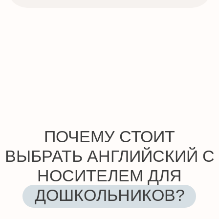
НОСИТЕЛЕМ ДЛЯ
ДОШКОЛЬНИКОВ?
Английский язык с носителем для детей
дошкольного возраста — это не просто
дополнительные занятия, а фундамент
для дальнейшего успешного обучения и
развития. На нашем курсе "Little Angels"
дети не только получают базовые
языковые навыки, но и познают
окружающий мир, учатся общаться и
обретают уверенность в себе. Педагоги-
носители Smile English School покажут
вашему ребенку, что уроки английского
языка могут быть увлекательными,
продуктивными и радостными.
КАК ПРОХОДЯТ
ЗАНЯТИЯ