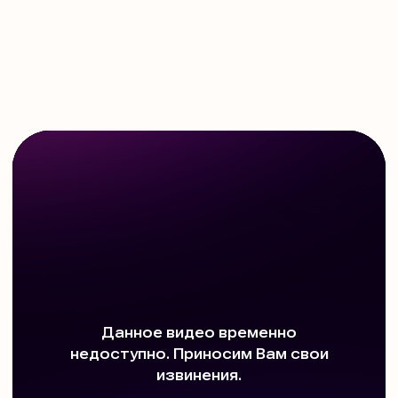
121351, ул. Коцюбинского, 9 к.2
127006, ул. Каретный ряд, д.
3, Сад Эрмитаж
101000, ул. Маросейка, 15,
разговорный клуб
Work with us
Оферта
Политика обработки данных
*Компания Meta, которой принадлежит
Instagram, признана экстремистской
организацией в РФ.