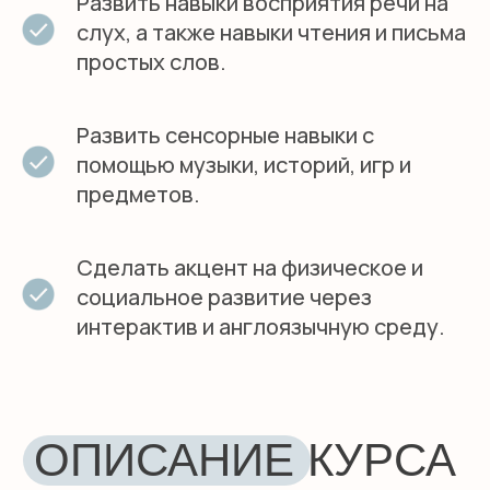
Развить навыки восприятия речи на
НАЧНИТЕ
слух, а также навыки чтения и письма
УВЛЕКАТЕЛЬНОЕ
простых слов.
ПУТЕШЕСТВИЕ В МИР
АНГЛИЙСКОГО ЯЗЫКА
Развить сенсорные навыки с
ВМЕСТЕ С ВАШИМ
помощью музыки, историй, игр и
РЕБЕНКОМ!
предметов.
Запишитесь на курс "Little Angels" в Smile
English School и подарите вашему
дошкольнику незабываемый опыт обучения
Сделать акцент на физическое и
с носителем языка.
социальное развитие через
интерактив и англоязычную среду.
Свяжитесь с нами, чтобы узнать
подробности и записаться на пробное
занятие.
+7