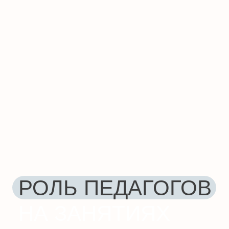
обучения ориентирована на:
Динамичные упражнения:
Танцы, игры и
творческие задания удерживают
внимание ребенка и делают обучение
веселым.
Постоянную смену деятельности:
Учитель систематически чередует виды
активности, чтобы ребенок не терял
интерес.
Мотивацию к говорению:
Преподаватель терпеливо подводит
ребенка к воспроизведению звуков, слов
и предложений.
Развитие индивидуальных
способностей:
Раскрывая склонности и
творческое мышление ребенка, мы
развиваем моторику и помогаем ему
обрести навыки речи и восприятия мира
на английском языке.
Роль родителей в обучении
Домашняя практика:
По желанию