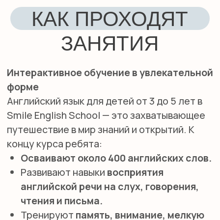
вовлеченность детей.
Использование современных методик:
Мы применяем коммуникативный подход
и метод TPR (Total Physical Response),
обеспечивая интенсивную практику
разговорной речи.
Обучение по британской методике
Jolly Phonics:
Дети осваивают чтение и
письмо, изучая звуки английского языка
через действия и ассоциации.
Игры и творчество:
Активные,
настольные и ролевые игры (например,
монополия и прятки), творчество и
музыка делают процесс обучения
веселым и эффективным.
Материалы от Oxford и Cambridge:
Мы
используем специализированные
обучающие материалы, разработанные
для обучения детей английскому как
родному языку.