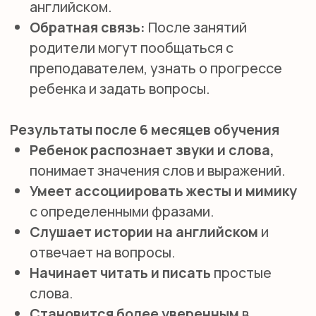
Бизнес английский
Английский для школьников
Подготовка в гимназию
ИМ Примакова
GCSE exam
A-level exam
International Baccalaureate (IB)
ПОПУЛЯРНЫЕ УСЛУГИ
Английский для малышей
Английский онлайн
Предметы на английском
Подготовка в международные
школы
Английская гувернантка