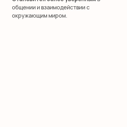
Дом работницы
Няни из филиппин
О КОМПАНИИ
Сотрудничество
Педагоги
Няни
Блог
О школе
Оплата
КОНТАКТЫ
+7 (495) 278-08-79
hello@smileenglish.ru