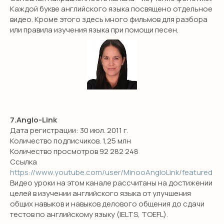
SCHOOL
Каждой букве английского языка посвящено отдельное
видео. Кроме этого здесь много фильмов для разбора
откройте для себя новый уровень
или правила изучения языка при помощи песен.
владения английским!
ПОЛУЧИТЬ КОНСУЛЬТАЦИЮ
7.Anglo-Link
НАВИГАЦИЯ
Дата регистрации: 30 июл. 2011 г.
Количество подписчиков. 1,25 млн
Детям
Количество просмотров 92 282 248
Международные экзамены
Ссылка
https://www.youtube.com/user/MinooAngloLink/featured
Взрослым
Видео уроки на этом канале рассчитаны на достижении
Бизнес английский
целей в изучении английского языка от улучшения
общих навыков и навыков делового общения до сдачи
Английский для школьников
тестов по английскому языку (IELTS, TOEFL).
Подготовка в гимназию