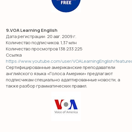
О КОМПАНИИ
Сотрудничество
Педагоги
9.VOA Learning English
Няни
Дата регистрации: 20 авг. 2009 г.
Блог
Количество подписчиков. 1,37 млн
Количество просмотров 138 233 225
О школе
Ссылка
Оплата
https://www.youtube.com/user/VOALearningEnglish/feature
Сертифицированные американские преподаватели
английского языка «Голоса Америки» предлагают
КОНТАКТЫ
подписчикам специально адаптированные новости, а
также разбор грамматических правил.
+7 (495) 278-08-79
hello@smileenglish.ru
121351, ул. Коцюбинского, 9 к.2
127006, ул. Каретный ряд, д.
3, Сад Эрмитаж
101000, ул. Маросейка, 15,