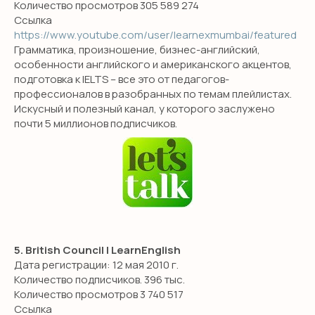
Количество просмотров 305 589 274
Ссылка
https://www.youtube.com/user/learnexmumbai/featured
Грамматика, произношение, бизнес-английский,
особенности английского и американского акцентов,
подготовка к IELTS – все это от педагогов-
профессионалов в разобранных по темам плейлистах.
НЕТ ВРЕМЕНИ
Искусный и полезный канал, у которого заслужено
почти 5 миллионов подписчиков.
РАЗБИРАТЬСЯ?
Оставьте заявку и мы свяжемся с
вами в течение 10 минут
+7
5. British Council | LearnEnglish
Дата регистрации: 12 мая 2010 г.
Я даю согласие на обработку персональных данных
Количество подписчиков. 396 тыс.
в соответствии с
политикой конфиденциальности
Количество просмотров 3 740 517
Ссылка
ОТПРАВИТЬ