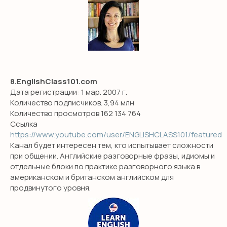
ИМ Примакова
GCSE exam
A-level exam
International Baccalaureate (IB)
8.EnglishClass101.com
ПОПУЛЯРНЫЕ УСЛУГИ
Дата регистрации: 1 мар. 2007 г.
Английский для малышей
Количество подписчиков. 3,94 млн
Количество просмотров 162 134 764
Английский онлайн
Ссылка
Предметы на английском
https://www.youtube.com/user/ENGLISHCLASS101/featured
Канал будет интересен тем, кто испытывает сложности
Подготовка в международные
при общении. Английские разговорные фразы, идиомы и
школы
отдельные блоки по практике разговорного языка в
Английская гувернантка
американском и британском английском для
продвинутого уровня.
Дом работницы
Няни из филиппин