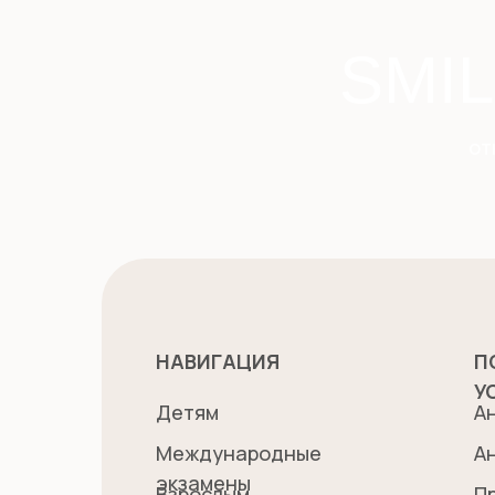
SMI
от
НАВИГАЦИЯ
П
У
Детям
А
Международные
А
экзамены
Взрослым
П