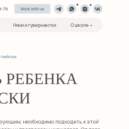
*
*
8-79
Work with us
Няни и гувернантки
О школе
глийски
 РЕБЕНКА
ЙСКИ
ирующим, необходимо подходить к этой