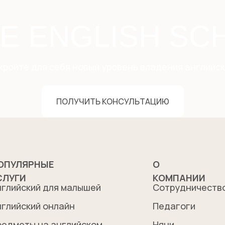
LE ENGLISH SC
кройте для себя новый уровень владения английск
ПОЛУЧИТЬ КОНСУЛЬТАЦИЮ
ОПУЛЯРНЫЕ
О
СЛУГИ
КОМПАНИИ
нглийский для малышей
Сотрудничеств
нглийский онлайн
Педагоги
редметы на английском
Няни