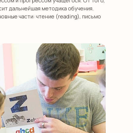
ссом и прогрессом учащегося. От того,
сит дальнейшая методика обучения.
новные части: чтение (reading), письмо