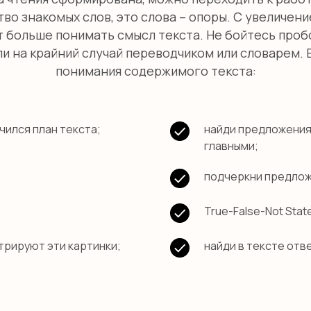
о знакомых слов, это слова – опоры. С увеличени
т больше понимать смысл текста. Не бойтесь проб
и на крайний случай переводчиком или словарем. 
понимания содержимого текста:
чился план текста;
найди предложения 
главными;
подчеркни предложе
True-False-Not Sta
рируют эти картинки;
найди в тексте отв