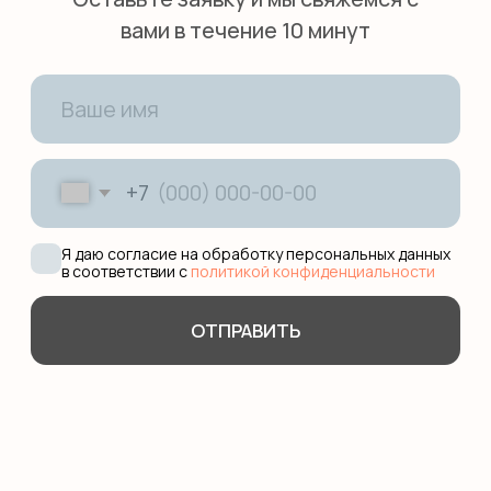
О КОМПАНИИ
Сотрудничество
Педагоги
Няни
Блог
О школе
Оплата
КОНТАКТЫ
+7 (495) 278-08-79
hello@smileenglish.ru
121351, ул. Коцюбинского, 9 к.2
127006, ул. Каретный ряд, д.
3, Сад Эрмитаж