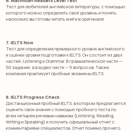
6. Macmillan Readers Level Test
Тест для любителей английской литературы, с помощью
которого можно определить свой уровень и понять,
насколько вы готовы читать книги в оригинале.
7. IELTS Now
Тест для определения примерного уровня английского
НЕТ ВРЕМЕНИ
и оценки уровня подготовки к IELTS. Он состоит из двух
РАЗБИРАТЬСЯ?
частей: Listening и Grammar. В грамматической части —
50 заданий, а в аудио части — 5 вопросов. Также
компания практикует пробные экзамены IELTS.
Оставьте заявку и мы свяжемся с
вами в течение 10 минут
8. IELTS Progress Check
Дистанционный пробный IELTS, в котором предлагается
оценить свои знания с помощью пробного теста по
+7
всем четырем речевым навыкам (Listening, Reading,
Writing и Speaking) и получить официальный отчет с
Я даю согласие на обработку персональных данных
комментариями специалистов. Отчет помимо прочего
в соответствии с
политикой конфиденциальности