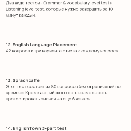
SMILE ENGLISH
Два вида тестов - Grammar & vocabulary level test и
Listening level test, которые нужно завершить за 10
SCHOOL
минут каждый.
откройте для себя новый уровень
владения английским!
12. English Language Placement
ПОЛУЧИТЬ КОНСУЛЬТАЦИЮ
42 вопроса и три варианта ответа к каждому вопросу.
13. Sprachcaffe
НАВИГАЦИЯ
Этот тест состоит из 80 вопросов без ограничений по
Детям
времени. Кроме английского есть возможность
протестировать знания на еще 6 языков.
Международные экзамены
Взрослым
Бизнес английский
14. EnglishTown 3-part test
Английский для школьников