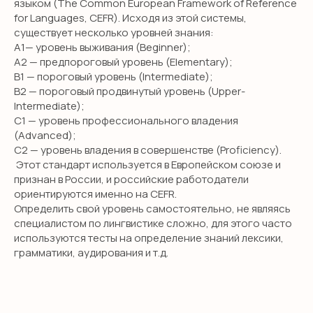
языком (The Common European Framework of Reference
for Languages, CEFR). Исходя из этой системы,
существует несколько уровней знания:
А1— уровень выживания (Beginner);
А2 — предпороговый уровень (Elementary);
В1 — пороговый уровень (Intermediate);
В2 — пороговый продвинутый уровень (Upper-
Intermediate);
С1 — уровень профессионального владения
(Advanced);
С2 — уровень владения в совершенстве (Proficiency).
Этот стандарт используется в Европейском союзе и
признан в России, и российские работодатели
ориентируются именно на CEFR.
Определить свой уровень самостоятельно, не являясь
специалистом по лингвистике сложно, для этого часто
используются тесты на определение знаний лексики,
грамматики, аудирования и т.д.