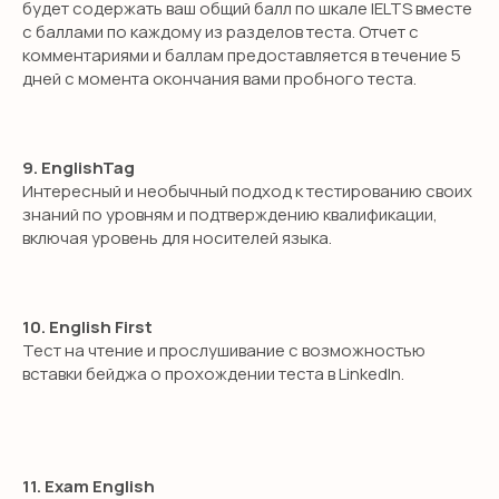
будет содержать ваш общий балл по шкале IELTS вместе
ОТПРАВИТЬ
с баллами по каждому из разделов теста. Отчет с
комментариями и баллам предоставляется в течение 5
дней с момента окончания вами пробного теста.
9. EnglishTag
Интересный и необычный подход к тестированию своих
знаний по уровням и подтверждению квалификации,
включая уровень для носителей языка.
10. English First
Тест на чтение и прослушивание с возможностью
вставки бейджа о прохождении теста в LinkedIn.
11. Exam English