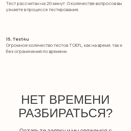
Тест рассчитан на 20 минут. О количестве вопросов вы
Подготовка в гимназию
узнаете в процессе тестирования.
ИМ Примакова
GCSE exam
A-level exam
15. Test4u
International Baccalaureate (IB)
Огромное количество тестов TOEFL, как на время, так и
без ограничений по времени.
ПОПУЛЯРНЫЕ УСЛУГИ
Английский для малышей
Английский онлайн
Предметы на английском
Подготовка в международные
школы
Английская гувернантка
Дом работницы
Няни из филиппин