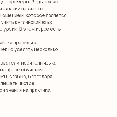
део примеры. Ведь так вы
ританский варианты
зношением, которое является
учить английский язык
 уроки. В этом курсе есть
ийски правильно.
невно уделять несколько
одаватели-носители языка
 в сфере обучения
уть слабые, благодаря
слышать чистое
и знания на практике.