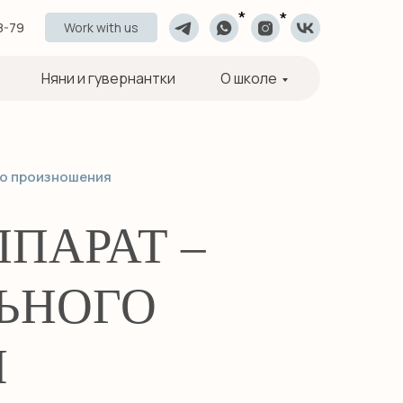
*
*
8-79
Work with us
Няни и гувернантки
О школе
го произношения
ПАРАТ –
ЬНОГО
Я