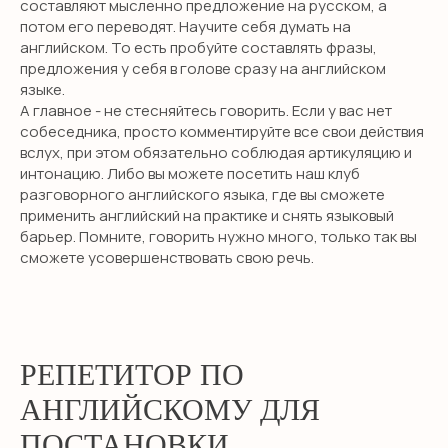
составляют мысленно предложение на русском, а
потом его переводят. Научите себя думать на
английском. То есть пробуйте составлять фразы,
предложения у себя в голове сразу на английском
языке.
А главное - не стесняйтесь говорить. Если у вас нет
собеседника, просто комментируйте все свои действия
вслух, при этом обязательно соблюдая артикуляцию и
интонацию. Либо вы можете посетить наш клуб
разговорного английского языка, где вы сможете
применить английский на практике и снять языковый
барьер. Помните, говорить нужно много, только так вы
сможете усовершенствовать свою речь.
SMILE ENGLISH
SCHOOL
откройте для себя новый уровень
РЕПЕТИТОР ПО
владения английским!
АНГЛИЙСКОМУ ДЛЯ
ПОСТАНОВКИ
ПОЛУЧИТЬ КОНСУЛЬТАЦИЮ