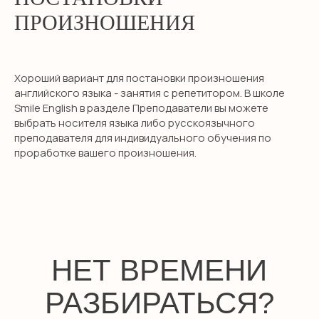
ПРОИЗНОШЕНИЯ
Хороший вариант для постановки произношения
НАВИГАЦИЯ
английского языка - занятия с репетитором. В школе
Детям
Smile English в разделе Преподаватели вы можете
выбрать носителя языка либо русскоязычного
Международные экзамены
преподавателя для индивидуального обучения по
Взрослым
проработке вашего произношения.
Бизнес английский
Английский для школьников
Подготовка в гимназию
ИМ Примакова
GCSE exam
A-level exam
International Baccalaureate (IB)