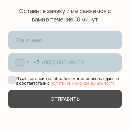
ПОПУЛЯРНЫЕ УСЛУГИ
Английский для малышей
Английский онлайн
Предметы на английском
Подготовка в международные
школы
Английская гувернантка
Дом работницы
Няни из филиппин
О КОМПАНИИ
Сотрудничество
Педагоги
Няни