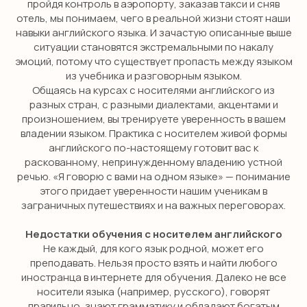
пройдя контроль в аэропорту, заказав такси и сняв
отель, мы понимаем, чего в реальной жизни стоят наши
навыки английского языка. И зачастую описанные выше
ситуации становятся экстремальными по накалу
эмоций, потому что существует пропасть между языком
из учебника и разговорным языком.
Общаясь на курсах с носителями английского из
разных стран, с разными диалектами, акцентами и
произношением, вы тренируете уверенность в вашем
НЕТ ВРЕМЕНИ
владении языком. Практика с носителем живой формы
РАЗБИРАТЬСЯ?
английского по-настоящему готовит вас к
раскованному, непринужденному владению устной
речью. «Я говорю с вами на одном языке» — понимание
Оставьте заявку и мы свяжемся с
этого придает уверенности нашим ученикам в
вами в течение 10 минут
заграничных путешествиях и на важных переговорах.
Недостатки обучения с носителем английского
Не каждый, для кого язык родной, может его
преподавать. Нельзя просто взять и найти любого
+7
иностранца в интернете для обучения. Далеко не все
носители языка (например, русского), говорят
Я даю согласие на обработку персональных данных
в соответствии с
политикой конфиденциальности
правильно, знают грамматику и обладают богатым