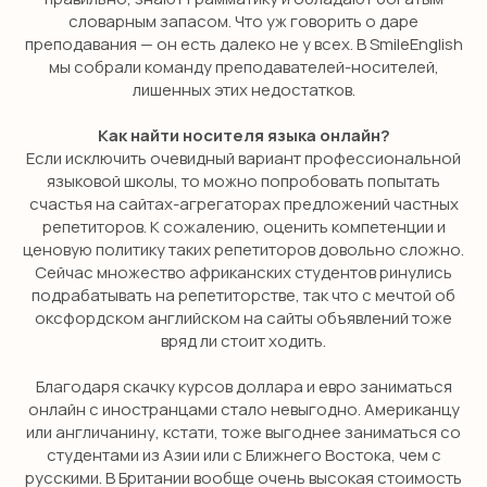
словарным запасом. Что уж говорить о даре
ОТПРАВИТЬ
преподавания — он есть далеко не у всех. В SmileEnglish
мы собрали команду преподавателей-носителей,
лишенных этих недостатков.
Как найти носителя языка онлайн?
Если исключить очевидный вариант профессиональной
языковой школы, то можно попробовать попытать
счастья на сайтах-агрегаторах предложений частных
репетиторов. К сожалению, оценить компетенции и
ценовую политику таких репетиторов довольно сложно.
Сейчас множество африканских студентов ринулись
подрабатывать на репетиторстве, так что с мечтой об
оксфордском английском на сайты объявлений тоже
вряд ли стоит ходить.
Благодаря скачку курсов доллара и евро заниматься
онлайн с иностранцами стало невыгодно. Американцу
или англичанину, кстати, тоже выгоднее заниматься со
студентами из Азии или с Ближнего Востока, чем с
русскими. В Британии вообще очень высокая стоимость