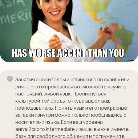
Подготовка в гимназию
ИМ Примакова
GCSE exam
A-level exam
International Baccalaureate (IB)
ПОПУЛЯРНЫЕ УСЛУГИ
Английский для малышей
Занятия с носителем английского по скайпу или
Английский онлайн
лично — это прекрасная возможность изучить
Предметы на английском
настоящий, живой язык. Проникнуться
культурой той среды, откуда вышел ваш
Подготовка в международные
школы
преподаватель. Понять язык и его прекрасные
загадки изнутри можно только пообщавшись с
Английская гувернантка
носителями языка. Если ваш уровень
Дом работницы
английского intermediate и выше, вы уже имеете
Няни из филиппин
базу для свободного общения и погружения в