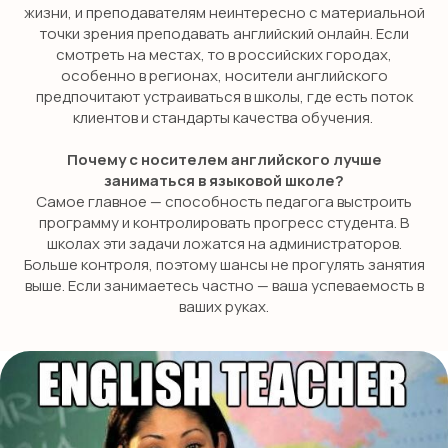
жизни, и преподавателям неинтересно с материальной
SMILE ENGLISH
точки зрения преподавать английский онлайн. Если
SCHOOL
смотреть на местах, то в российских городах,
особенно в регионах, носители английского
откройте для себя новый уровень
предпочитают устраиваться в школы, где есть поток
владения английским!
клиентов и стандарты качества обучения.
Почему с носителем английского лучше
ПОЛУЧИТЬ КОНСУЛЬТАЦИЮ
заниматься в языковой школе?
Самое главное — способность педагога выстроить
программу и контролировать прогресс студента. В
школах эти задачи ложатся на администраторов.
Больше контроля, поэтому шансы не прогулять занятия
НАВИГАЦИЯ
выше. Если занимаетесь частно — ваша успеваемость в
ваших руках.
Детям
Международные экзамены
Взрослым
Бизнес английский
Английский для школьников