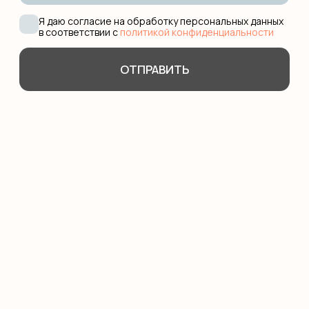
Бизнес английский
Английский для школьников
Подготовка в гимназию
ИМ Примакова
GCSE exam
A-level exam
International Baccalaureate (IB)
ПОПУЛЯРНЫЕ УСЛУГИ
Английский для малышей
Английский онлайн
Предметы на английском
Подготовка в международные
школы
Английская гувернантка