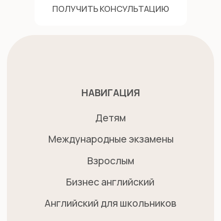
127006, ул. Каретный ряд, д.
3, Сад Эрмитаж
101000, ул. Маросейка, 15,
разговорный клуб
Work with us
Оферта
Политика обработки данных
*Компания Meta, которой принадлежит
Instagram, признана экстремистской
организацией в РФ.