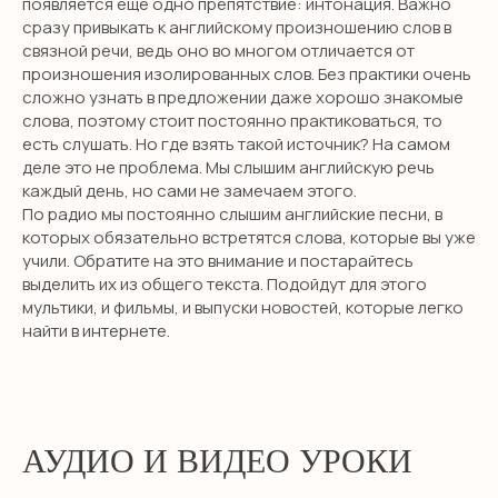
появляется еще одно препятствие: интонация. Важно
сразу привыкать к английскому произношению слов в
связной речи, ведь оно во многом отличается от
произношения изолированных слов. Без практики очень
сложно узнать в предложении даже хорошо знакомые
слова, поэтому стоит постоянно практиковаться, то
есть слушать. Но где взять такой источник? На самом
деле это не проблема. Мы слышим английскую речь
каждый день, но сами не замечаем этого.
По радио мы постоянно слышим английские песни, в
которых обязательно встретятся слова, которые вы уже
НЕТ ВРЕМЕНИ
учили. Обратите на это внимание и постарайтесь
РАЗБИРАТЬСЯ?
выделить их из общего текста. Подойдут для этого
мультики, и фильмы, и выпуски новостей, которые легко
найти в интернете.
Оставьте заявку и мы свяжемся с
вами в течение 10 минут
АУДИО И ВИДЕО УРОКИ
+7