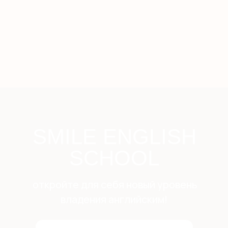
Дом работницы
Няни из филиппин
О КОМПАНИИ
Сотрудничество
Педагоги
Няни
Блог
О школе
Оплата
КОНТАКТЫ
+7 (495) 278-08-79
hello@smileenglish.ru
121351, ул. Коцюбинского, 9 к.2