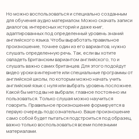
Я даю согласие на обработку персональных данных
в соответствии с
политикой конфиденциальности
Но можно воспользоваться и специально созданным
для обучения аудио материалом. Можно скачать записи
ОТПРАВИТЬ
диалогов, интересных историй и даже книг,
адаптированных под определенный уровень знаний
английского языка. Чтобы выработать правильное
произношение, точнее один из его вариантов, нужно
слушать определенную речь. Так, если вы хотите
овладеть Британским вариантом английского, то и
слушать важно самих британцев. Для этого подойдут
видео уроки в интернете или специальные программы от
английской школы, по которым можно начать учить
английский язык с нуля или выбрать уровень посложнее.
Какой бы метод вы не выбрали, главное постоянно им
пользоваться. Только слушая можно научиться
говорить. Правильное произношение формируется в
первую очередь подсознательно. Ваше произношение
само собой будет пытаться подстроиться под образец,
важно только воспользоваться всеми полезными
материалами.