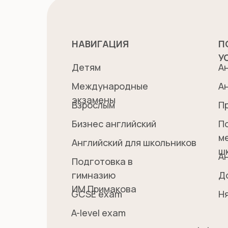
НАВИГАЦИЯ
П
У
Детям
А
Международные
А
экзамены
Взрослым
П
Бизнес английский
П
м
Английский для школьников
ш
А
Подготовка в
гимназию
Д
ИМ Примакова
GCSE exam
Н
A-level exam