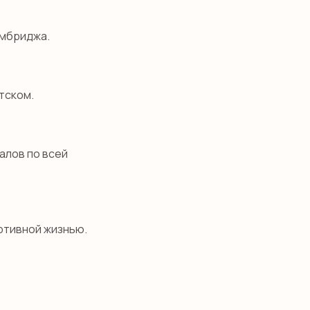
ембриджа.
тском.
алов по всей
ртивной жизнью.