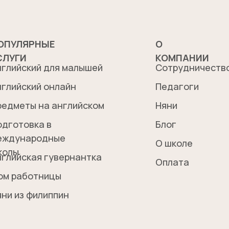
ОПУЛЯРНЫЕ
О
СЛУГИ
КОМПАНИИ
нглийский для малышей
Сотрудничеств
нглийский онлайн
Педагоги
редметы на английском
Няни
одготовка в
Блог
еждународные
О школе
колы
нглийская гувернантка
Оплата
ом работницы
яни из филиппин