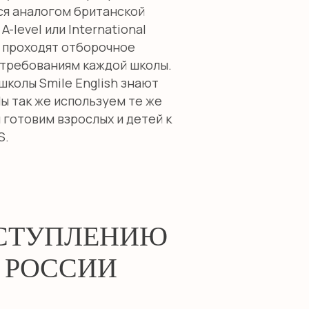
ся аналогом британской
level или International
ы проходят отборочное
 требованиям каждой школы.
колы Smile English знают
ы так же используем те же
 готовим взрослых и детей к
S.
СТУПЛЕНИЮ
 РОССИИ