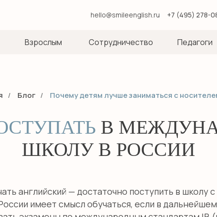
hello@smileenglish.ru
+7 (495) 278-0
Взрослым
Сотрудничество
Педагоги
я
/
Блог
/
Почему детям лучше заниматься с носителе
ОСТУПАТЬ
В МЕЖДУН
ШКОЛУ В РОССИИ
ать английский — достаточно поступить в школу с
оссии имеет смысл обучаться, если в дальнейше
авать экзамены по международным стандартам IB 