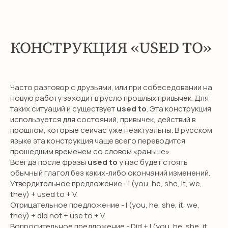
КОНСТРУКЦИЯ «USED TO»
Часто разговор с друзьями, или при собеседовании на
новую работу заходит в русло прошлых привычек. Для
таких ситуаций и существует
used to
. Эта конструкция
используется для состояний, привычек, действий в
прошлом, которые сейчас уже неактуальны. В русском
языке эта конструкция чаще всего переводится
прошедшим временем со словом «раньше».
Всегда после фразы
used to
у нас будет стоять
обычный глагол без каких-либо окончаний изменений.
Утвердительное предложение - I (you, he, she, it, we,
they) + used to + V.
Отрицательное предложение - I (you, he, she, it, we,
they) + did not + use to + V.
Вопросительное предложение - Did + I (you, he, she, it,