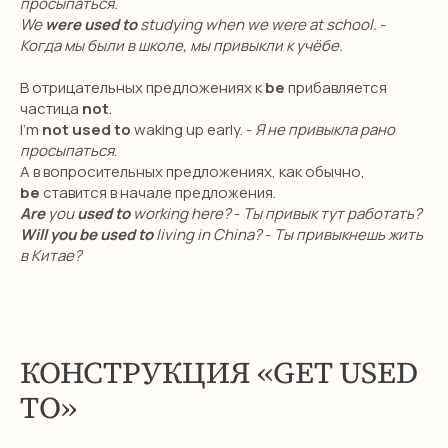
просыпаться.
We
were used to
studying when we were at school.
-
Когда мы были в школе, мы привыкли к учёбе.
В отрицательных предложениях к
be
прибавляется
частица
not
.
I’m
not used to
waking up early. -
Я не привыкла рано
просыпаться
.
А в вопросительных предложениях, как обычно,
be
ставится в начале предложения.
Are
you
used to
working here?
-
Ты привык тут работать?
Will you be used to
living in China?
-
Ты привыкнешь жить
в Китае?
КОНСТРУКЦИЯ «GET USED
TO»