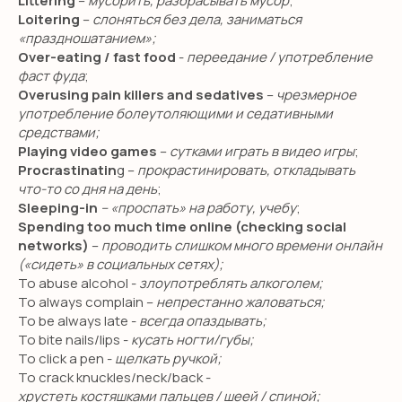
Littering
–
мусорить, разбрасывать мусор
;
Loitering
–
слоняться без дела, заниматься
Английский для школьников
«праздношатанием»;
Подготовка в гимназию
Over-eating / fast food
-
переедание / употребление
ИМ Примакова
фаст фуда
;
Overusing pain killers and sedatives
–
чрезмерное
GCSE exam
употребление болеутоляющими и седативными
A-level exam
средствами;
Playing video games
–
сутками играть в видео игры
;
International Baccalaureate (IB)
Procrastinatin
g –
прокрастинировать, откладывать
что-то со дня на день
;
ПОПУЛЯРНЫЕ УСЛУГИ
Sleeping-in
– «проспать» на работу, учебу
;
Spending too much time online (checking social
Английский для малышей
networks)
–
проводить слишком много времени онлайн
(«сидеть» в социальных сетях);
Английский онлайн
To abuse alcohol -
злоупотреблять алкоголем;
Предметы на английском
To always complain –
непрестанно жаловаться;
To be always late -
всегда опаздывать;
Подготовка в международные
To bite nails/lips -
кусать ногти/губы;
школы
To click a pen -
щелкать ручкой;
Английская гувернантка
To crack knuckles/neck/back -
хрустеть костяшками пальцев / шеей / спиной;
Дом работницы