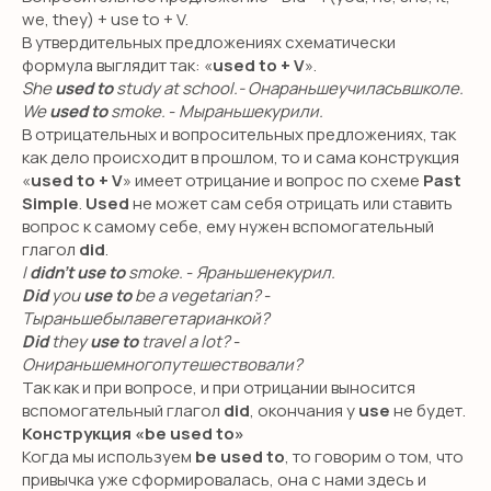
we, they) + use to + V.
В утвердительных предложениях схематически
формула выглядит так: «
used to + V
».
She
used to
study at school.- Онараньшеучиласьвшколе.
We
used to
smoke.
-
Мыраньшекурили.
В отрицательных и вопросительных предложениях, так
как дело происходит в прошлом, то и сама конструкция
«
used to + V
» имеет отрицание и вопрос по схеме
Past
Simple
.
Used
не может сам себя отрицать или ставить
вопрос к самому себе, ему нужен вспомогательный
глагол
did
.
I
didn’t use to
smoke.
-
Яраньшенекурил.
Did
you
use to
be a vegetarian?
-
Тыраньшебылавегетарианкой?
Did
they
use to
travel a lot?
-
Онираньшемногопутешествовали?
Так как и при вопросе, и при отрицании выносится
вспомогательный глагол
did
, окончания у
use
не будет.
Конструкция «be used to»
Когда мы используем
be used to
, то говорим о том, что
привычка уже сформировалась, она с нами здесь и