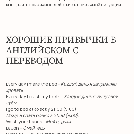
выполнить привычное действие в привычной ситуации.
ХОРОШИЕ ПРИВЫЧКИ В
АНГЛИЙСКОМ С
ПЕРЕВОДОМ
НЕТ ВРЕМЕНИ
РАЗБИРАТЬСЯ?
Every day I make the bed -
Каждый день я заправляю
Оставьте заявку и мы свяжемся с
кровать
.
вами в течение 10 минут
Every day I brush my teeth -
Каждый день я чищу свои
зубы
.
I go to bed at exactly 21:00 (9:00)
-
Ложусь спать ровно в 21:00 (9:00).
Wash your hands -
Мойте руки.
+7
Laugh –
Смейтесь.