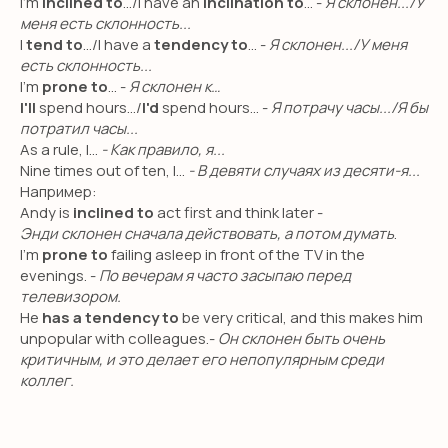
I'm
inclined to
.../I have an
inclination to
... -
Я склонен.../У
меня есть склонность...
I
tend to
.../I have a
tendency to
... -
Я склонен.../У меня
есть склонность...
I'm
prone to
... -
Я склонен к…
I'll
spend hours.../
I'd
spend hours... -
Я потрачу часы.../Я бы
потратил часы...
As a rule, I...
- Как правило, я...
Nine times out of ten, I...
- В девяти случаях из десяти-я...
Например:
Andy is
inclined to
act first and think later -
Энди склонен сначала действовать, а потом думать
.
I'm
prone to
failing asleep in front of the TV in the
evenings. -
По вечерам я часто засыпаю перед
телевизором.
He
has a tendency to
be very critical, and this makes him
unpopular with colleagues.-
Он склонен быть очень
критичным, и это делает его непопулярным среди
коллег.