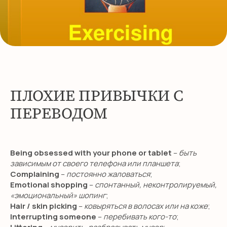
SMILE ENGLISH
SCHOOL
откройте для себя новый уровень
владения английским!
ПЛОХИЕ ПРИВЫЧКИ С
ПОЛУЧИТЬ КОНСУЛЬТАЦИЮ
ПЕРЕВОДОМ
Being obsessed with your phone or tablet
–
быть
НАВИГАЦИЯ
зависимым от своего телефона или планшета
;
Complaining
–
постоянно жаловаться
;
Детям
Emotional shopping
–
спонтанный, неконтролируемый,
Международные экзамены
«эмоциональный» шопинг
;
Hair / skin picking
–
ковыряться в волосах или на коже
;
Взрослым
Interrupting someone
–
перебивать кого-то
;
Бизнес английский