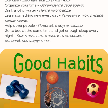
Exercise -
Занимайтесь физкультурой.
Я даю согласие на обработку персональных данных
Organize your time –
Организуйте свое время.
в соответствии с
политикой конфиденциальности
Drink a lot of water -
Пейте много воды.
Learn something new every day -
Узнавайте что-то новое
ОТПРАВИТЬ
каждый день.
Help other people -
Помогайте другим людям.
Go to bed at the same time and get enough sleep every
night -
Ложитесь спать в одно и то же время и
высыпайтесь каждую ночь.