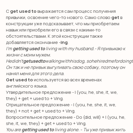
С
get used to
выражается сам процесс получения
привычки, освоение чего-то нового. Само слово
get
в
конструкции уже подсказывает, что мы приобретаем
навык или приобрели его в связи с какими-то
обстоятельствами. К этой конструкции также
добавляется окончание -
ing
.
I’m
getting used to
living with my husband.- Я привыкаю к
жизни с моим мужем.
Hedidn’t
getusedto
walkingwithhisdog, sohehiredmefordoingt
Он так и не привык выгуливать свою собаку, поэтому он
нанял меня для этого дела.
Get used to
используется во всех временах
английского языка.
Утвердительное предложение - I (you, he, she, it, we,
they) + get + used to + Ving.
Отрицательное предложение - I (you, he, she, it, we,
they) + not + get + used to + Ving.
Вопросительное предложение - Do (did, will) + I (you, he,
she, it, we, they) + get + used to + Ving.
You are
getting used to
living alone.
-
Ты уже привык жить