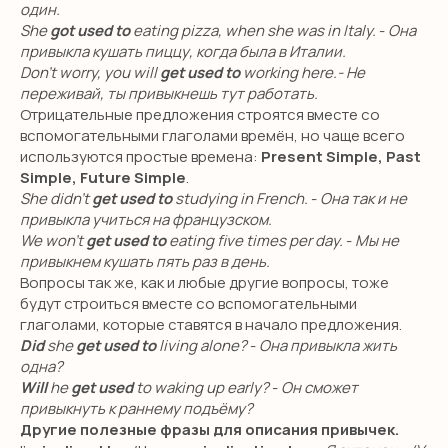
один.
She
got used to
eating pizza, when she was in Italy.
-
Она
привыкла кушать пиццу, когда была в Италии.
Don’t worry, you will
get used to
working here.- Не
переживай, ты привыкнешь тут работать.
Отрицательные предложения строятся вместе со
вспомогательными глаголами времён, но чаще всего
используются простые времена:
Present Simple, Past
Simple, Future Simple
.
She didn’t
get used to
studying in French.
-
Она так и не
привыкла учиться на французском.
We won’t
get used to
eating five times per day.
-
Мы не
привыкнем кушать пять раз в день.
Вопросы так же, как и любые другие вопросы, тоже
будут строиться вместе со вспомогательными
глаголами, которые ставятся в начало предложения.
Did
she
get used to
living alone?
-
Она привыкла жить
одна?
Will
he
get used
to waking up early?
-
Он сможет
привыкнуть к раннему подъёму?
Другие полезные фразы для описания привычек.