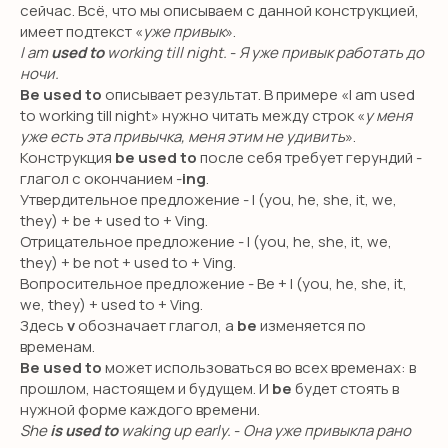
сейчас. Всё, что мы описываем с данной конструкцией,
имеет подтекст «
уже привык
».
I am
used to
working till night.
-
Я уже привык работать до
ночи.
Be used to
описывает результат. В примере «I am used
to working till night» нужно читать между строк «
у меня
уже есть эта привычка, меня этим не удивить
».
Конструкция
be used to
после себя требует герундий -
глагол с окончанием -
ing
.
Утвердительное предложение - I (you, he, she, it, we,
they) + be + used to + Ving.
Отрицательное предложение - I (you, he, she, it, we,
they) + be not + used to + Ving.
Вопросительное предложение - Be + I (you, he, she, it,
we, they) + used to + Ving.
Здесь
v
обозначает глагол, а
be
изменяется по
временам.
Be used to
может использоваться во всех временах: в
прошлом, настоящем и будущем. И
be
будет стоять в
нужной форме каждого времени.
She
is used to
waking up early.
-
Она уже привыкла рано