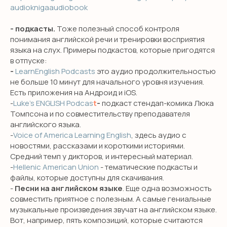
audioknigaaudiobook
- подкасты.
Тоже полезный способ контроля
понимания английской речи и тренировки восприятия
языка на слух. Примеры подкастов, которые пригодятся
в отпуске:
-
LearnEnglish Podcasts
это аудио продолжительностью
не больше 10 минут для начального уровня изучения.
Есть приложения на Андроид и iOS.
-
Luke’s ENGLISH Podcas
t
-
подкаст стендап-комика Люка
Томпсона и по совместительству преподавателя
английского языка.
-
Voice of America Learning English
, здесь аудио с
новостями, рассказами и короткими историями.
Средний темп у дикторов, и интересный материал.
-
Hellenic American Union
- тематические подкасты и
файлы, которые доступны для скачивания.
-
Песни на английском языке
. Еще одна возможность
совместить приятное с полезным. А самые гениальные
музыкальные произведения звучат на английском языке.
Вот, например, пять композиций, которые считаются