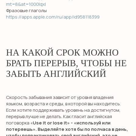
Взрослым
mt=8&at=1000lqxI
Фразовые глаголы
Бизнес английский
https://apps.apple.com/ru/app/id958118399
Английский для школьников
Подготовка в гимназию
ИМ Примакова
GCSE exam
НА КАКОЙ СРОК МОЖНО
A-level exam
БРАТЬ ПЕРЕРЫВ, ЧТОБЫ НЕ
International Baccalaureate (IB)
ЗАБЫТЬ АНГЛИЙСКИЙ
ПОПУЛЯРНЫЕ УСЛУГИ
Английский для малышей
Скорость забывания зависит от уровня владения
Английский онлайн
языком, возраста и среды, в которой вы находитесь.
Если хотите поддерживать уровень на достигнутом,
Предметы на английском
перерыв лучше не делать. Как гласит английская
Подготовка в международные
поговорка «
Use it or lose it» - «используй или
школы
потеряешь». Выделяйте хотя бы по полчаса в день,
чтобы попрактиковать свой английский, это не