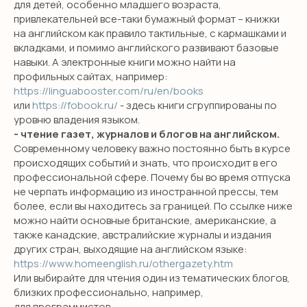
для детей, особенно младшего возраста,
+7
привлекательней все-таки бумажный формат – книжки
на английском как правило тактильные, с кармашками и
Я даю согласие на обработку персональных данных
в соответствии с
политикой конфиденциальности
вкладками, и помимо английского развивают базовые
навыки. А электронные книги можно найти на
ОТПРАВИТЬ
профильных сайтах, например:
https://linguabooster.com/ru/en/books
или
https://fobook.ru/
- здесь книги сгруппированы по
уровню владения языком.
- чтение газет, журналов и блогов на английском.
Современному человеку важно постоянно быть в курсе
происходящих событий и знать, что происходит в его
профессиональной сфере. Почему бы во время отпуска
не черпать информацию из иностранной прессы, тем
более, если вы находитесь за границей. По ссылке ниже
можно найти основные британские, американские, а
также канадские, австралийские журналы и издания
других стран, выходящие на английском языке:
https://www.homeenglish.ru/othergazety.htm
Или выбирайте для чтения один из тематических блогов,
близких профессионально, например,
для программистов