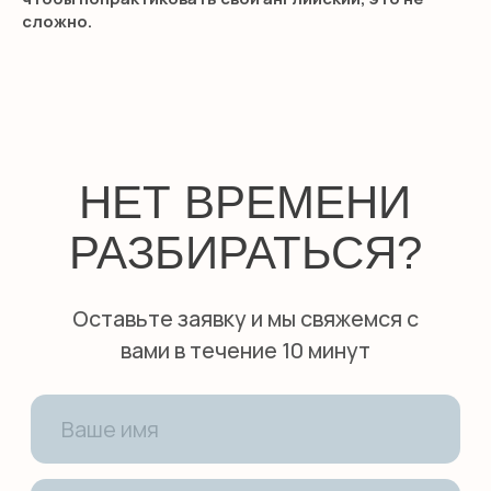
Английская гувернантка
сложно.
Дом работницы
Няни из филиппин
О КОМПАНИИ
Сотрудничество
Педагоги
Няни
Блог
О школе
Оплата
КОНТАКТЫ
+7 (495) 278-08-79
hello@smileenglish.ru