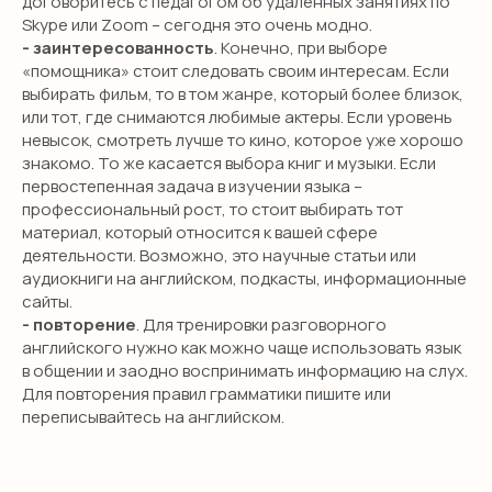
договоритесь с педагогом об удаленных занятиях по
Skype или Zoom – сегодня это очень модно.
- заинтересованность
. Конечно, при выборе
«помощника» стоит следовать своим интересам. Если
выбирать фильм, то в том жанре, который более близок,
или тот, где снимаются любимые актеры. Если уровень
невысок, смотреть лучше то кино, которое уже хорошо
знакомо. То же касается выбора книг и музыки. Если
первостепенная задача в изучении языка –
профессиональный рост, то стоит выбирать тот
материал, который относится к вашей сфере
деятельности. Возможно, это научные статьи или
аудиокниги на английском, подкасты, информационные
сайты.
- повторение
. Для тренировки разговорного
английского нужно как можно чаще использовать язык
в общении и заодно воспринимать информацию на слух.
Для повторения правил грамматики пишите или
переписывайтесь на английском.