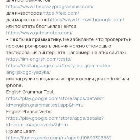
https://www.thecrazyprogrammer.com/
для инвесторов
https://feld.com/
для маркетологов
https://www.thinkwithgoogle.com/
или почитать блог Билла Гейтса
SMILE ENGLISH
https://www.gatesnotes.com/
SCHOOL
- Тесты на грамматику.
Не забывайте, что проверить и
проконтролировать знания можно с помощью
откройте для себя новый уровень
тестирования в интернете, например, на этих сайтах:
владения английским!
https://lim-english.com/tests/
https://reallanguage.club/testy-po-grammatike-
anglijskogo-yazyka/
ПОЛУЧИТЬ КОНСУЛЬТАЦИЮ
или загрузив специальные приложения для android или
iphone:
English Grammar Test
https://play.google.com/store/apps/details?
id=english.grammar.test.app&hl=ru
English Phrasal Verbs
НАВИГАЦИЯ
https://play.google.com/store/apps/details?
Детям
id=com.cr4pps.pverb&hl=ru
Filp and Learn
Международные экзамены
https://itunes.apple.com/ru/app/id1089930568?