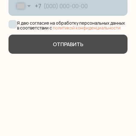
121351, ул. Коцюбинского, 9 к.2
127006, ул. Каретный ряд, д.
3, Сад Эрмитаж
101000, ул. Маросейка, 15,
разговорный клуб
Work with us
Оферта
Политика обработки данных
*Компания Meta, которой принадлежит
Instagram, признана экстремистской
организацией в РФ.