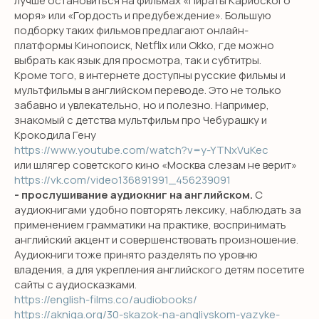
лучше остановиться на фильмах «Пираты Карибского
моря» или «Гордость и предубеждение». Большую
подборку таких фильмов предлагают онлайн-
платформы Кинопоиск, Netflix или Okko, где можно
выбрать как язык для просмотра, так и субтитры.
Кроме того, в интернете доступны русские фильмы и
мультфильмы в английском переводе. Это не только
забавно и увлекательно, но и полезно. Например,
знакомый с детства мультфильм про Чебурашку и
Крокодила Гену
https://www.youtube.com/watch?v=y-YTNxVuKec
или шлягер советского кино «Москва слезам не верит»
https://vk.com/video136891991_456239091
- прослушивание аудиокниг на английском.
С
аудиокнигами удобно повторять лексику, наблюдать за
применением грамматики на практике, воспринимать
английский акцент и совершенствовать произношение.
Аудиокниги тоже принято разделять по уровню
владения, а для укрепления английского детям посетите
сайты с аудиосказками.
https://english-films.co/audiobooks/
https://akniga.org/30-skazok-na-angliyskom-yazyke-