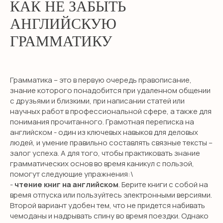
КАК НЕ ЗАБЫТЬ
АНГЛИЙСКУЮ
ГРАММАТИКУ
Грамматика – это в первую очередь правописание,
знание которого понадобится при удаленном общении
с друзьями и близкими, при написании статей или
научных работ в профессиональной сфере, а также для
понимания прочитанного. Грамотная переписка на
НЕТ ВРЕМЕНИ
английском - один из ключевых навыков для деловых
людей, и умение правильно составлять связные тексты –
РАЗБИРАТЬСЯ?
залог успеха. А для того, чтобы практиковать знание
грамматических основ во время каникул с пользой,
Оставьте заявку и мы свяжемся с
помогут следующие упражнения:\
вами в течение 10 минут
-
чтение книг на английском
. Берите книги с собой на
время отпуска или пользуйтесь электронными версиями.
Второй вариант удобен тем, что не придется набивать
чемоданы и надрывать спину во время поездки. Однако