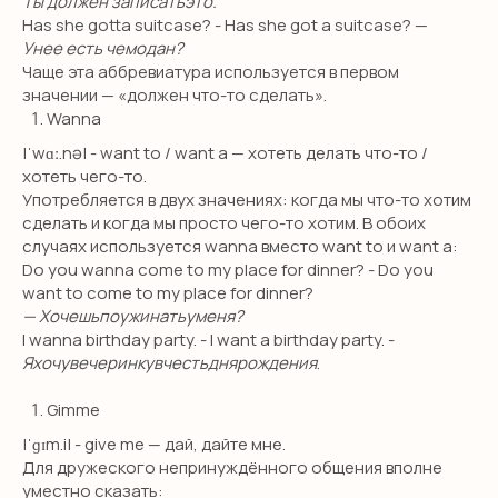
Ты должен записатьэто.
Has she gotta suitcase? - Has she got a suitcase? —
Унее есть чемодан?
Чаще эта аббревиатура используется в первом
значении — «должен что-то сделать».
Wanna
|ˈwɑː.nə| - want to / want a — хотеть делать что-то /
хотеть чего-то.
Употребляется в двух значениях: когда мы что-то хотим
сделать и когда мы просто чего-то хотим. В обоих
случаях используется wanna вместо want to и want a:
Do you wanna come to my place for dinner? - Do you
want to come to my place for dinner?
— Хочешьпоужинатьуменя?
I wanna birthday party. - I want a birthday party. -
Яхочувечеринкувчестьднярождения
.
Gimme
|ˈɡɪm.i| - give me — дай, дайте мне.
Для дружеского непринуждённого общения вполне
уместно сказать: