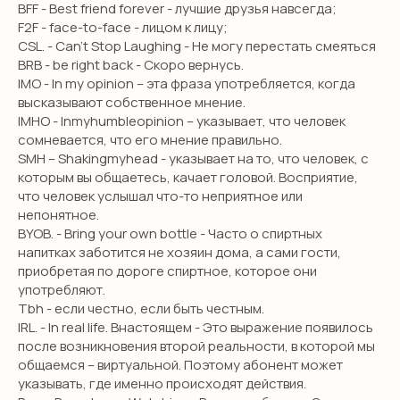
BFF - Best friend forever - лучшие друзья навсегда;
F2F - face-to-face - лицом к лицу;
CSL. - Can’t Stop Laughing - Не могу перестать смеяться
BRB - be right back - Скоро вернусь.
IMO - In my opinion – эта фраза употребляется, когда
высказывают собственное мнение.
IMHO - Inmyhumbleopinion – указывает, что человек
сомневается, что его мнение правильно.
SMH – Shakingmyhead - указывает на то, что человек, с
которым вы общаетесь, качает головой. Восприятие,
что человек услышал что-то неприятное или
непонятное.
BYOB. - Bring your own bottle - Часто о спиртных
напитках заботится не хозяин дома, а сами гости,
приобретая по дороге спиртное, которое они
употребляют.
Tbh - если честно, если быть честным.
IRL. - In real life. Внастоящем - Это выражение появилось
после возникновения второй реальности, в которой мы
общаемся – виртуальной. Поэтому абонент может
указывать, где именно происходят действия.