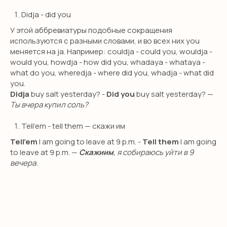
*Компания Meta, которой принадлежит
Instagram, признана экстремистской
Didja - did you
организацией в РФ.
У этой аббревиатуры подобные сокращения
используются с разными словами, и во всех них you
меняется на ja. Например: couldja - could you, wouldja -
would you, howdja - how did you, whadaya - whataya -
what do you, wheredja - where did you, whadja - what did
you.
Didja
buy salt yesterday? -
Did you
buy salt yesterday? —
Ты вчера купил соль?
Tell’em - tell them — скажи им
Tell’em
I am going to leave at 9 p.m. -
Tell them
I am going
to leave at 9 p.m. —
Скажиим
, я собираюсь уйти в 9
вечера.