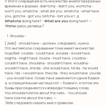
У этого сокращения есть множество аналогов в разных
КОНТАКТЫ
временах и формах: didn’tcha - didn’t you, wontcha -
+7 (495) 278-08-79
won’t you, whatcha - what are you, whatcha - what have
you, gotcha - got you, betcha - bet you и т. д.
hello@smileenglish.ru
Whatcha
doing here? -
What are you
doing here? —
121351, ул. Коцюбинского, 9 к.2
Чтоты
здесь делаешь?
127006, ул. Каретный ряд, д.
Shoulda –
3, Сад Эрмитаж
[ˈʃʊdə] -
should have – должен, следовало, нужно.
101000, ул. Маросейка, 15,
Это английское сокращение тоже имеет множество
разговорный клуб
подобий: coulda - could have, woulda - would have,
mighta - might have, musta - must have, couldna -
couldn’t have, shouldna - shouldn’t have, wouldna -
wouldn’t have, she’da - she would have, he’da - he would
Work with us
have, I’da - I would have, they’da - they would have, you’da
- you would have. Слово have заменяется одной буквой
a, а отрицательная частица not — буквой n, и потом эти
буквы присоединяются к впередистоящему слову.
Оферта
You shoulda told me about the rules. - You should
have told me about the rules. —
Политика обработки данных
Тебе следовало сказать мне о правилах.