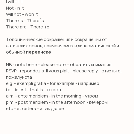
I will - I`ll
Not - n`t
Will not - won`t
There is - There`s
There are - There`re
Топонимические сокращения и сокращений от
латинских основ, применяемых в дипломатической и
обычной
переписке
:
NB - nota bene - please note – обратить внимание
RSVP - repondez s`il vous plait - please reply - ответьте,
пожалуйста
e.g. - exempli gratia - for example - например
i.e. - id est - that is - то есть
a.m. - ante meridiem - in the morning - утром
p.m. - post meridiem - in the afternoon - вечером
etc - et cetera - и так далее