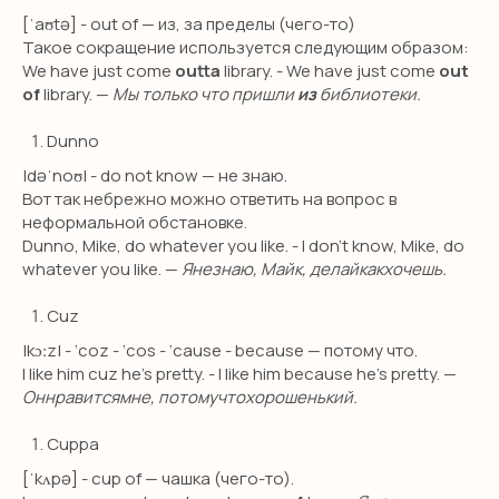
[ˈaʊtə] - out of — из, за пределы (чего-то)
Детям
Такое сокращение используeтся следующим образом:
We have just come
outta
library. - We have just come
out
Международные экзамены
of
library. —
Мы только что пришли
из
библиотеки.
Взрослым
Dunno
Бизнес английский
|dəˈnoʊ| - do not know — не знаю.
Английский для школьников
Вот так небрежно можно ответить на вопрос в
Подготовка в гимназию
неформальной обстановке.
ИМ Примакова
Dunno, Mike, do whatever you like. - I don’t know, Mike, do
whatever you like. —
Янезнаю, Майк, делайкакхочешь.
GCSE exam
A-level exam
Cuz
International Baccalaureate (IB)
|kɔːz| - ‘coz - ‘cos - ‘cause - because — потому что.
I like him cuz he’s pretty. - I like him because he’s pretty. —
Оннравитсямне, потомучтохорошенький.
ПОПУЛЯРНЫЕ УСЛУГИ
Английский для малышей
Cuppa
Английский онлайн
[ˈkʌpə] - cup of — чашка (чего-то).