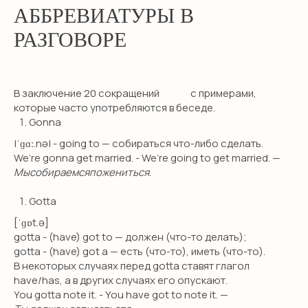
АББРЕВИАТУРЫ В
РАЗГОВОРЕ
В заключение 20 сокращений с примерами,
которые часто употребляются в беседе.
Gonna
|ˈɡɑː.nə| - going to — собираться что-либо сделать.
We’re gonna get married. - We’re going to get married. —
Мысобираемсяпожениться
.
Gotta
[ˈɡɒt.ə]
gotta - (have) got to — должен (что-то делать);
gotta - (have) got a — есть (что-то), иметь (что-то).
В некоторых случаях перед gotta ставят глагол
have/has, а в других случаях его опускают.
You gotta note it. - You have got to note it. —