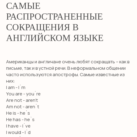
САМЫЕ
РАСПРОСТРАНЕННЫЕ
СОКРАЩЕНИЯ В
АНГЛИЙСКОМ ЯЗЫКЕ
Американцы и англичане очень любят сокращать – как в
письме, так и в устной речи. В неформальном общении
часто используются апострофы. Самые известные из
них:
I am - I`m
You are - you`re
Are not - aren’t
Am not - aren`t
He is - he`s
He has - he`s
I have - I`ve
I would - I`d