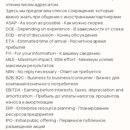
чтении писем адресатом.
Здесь мы предлагаем список сокращений, которые
важно знать при общении с иностранными партнерами.
ASAP - As soon as possible - Как можно скорее
DOE - Depending on experience - В зависимости от стажа
EOD - end of discussion - Конец обсуждения
ETA - Estimated time of arrival - Расчетное время
прибытия
FYI - For your information - К вашему сведению
MILE - Maximum impact, little effort - Минимум усилий,
максимум результатов
NRN - No reply necessary - Ответ не требуется
B2B, B2C - Business to business/consumer - Бизнес для
компаний/конечного потребителя
EBITDA - Earning before interests, taxes, depreciation and
amortization - Прибыль до уплаты налогов, процентов,
износа и амортизации
ERP - Enterprise resource planning - Планирование
ресурсов предприятия
IPO - Initial public offering - Первичное публичное
размещение акций