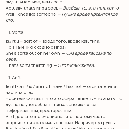
звучит уместнее, чем kind of:
Actually, that’s kinda cool. —
Вообще-то, это типа круто.
Well, I kinda like someone. —
Ну мне вроде нравится кое-
кто.
+7
Sorta
|sɔːrtʌ| = sort of — вроде того, вроде как, типа.
Я даю согласие на обработку персональных данных
в соответствии с
политикой конфиденциальности
По значению сходно с kinda:
She’s sorta out on her own. —
Она вроде как сама по
ОТПРАВИТЬ
себе.
That’s sorta their thing. —
Этотипаихфишка.
Ain’t
|eint| - am / is / are not; have / has not — отрицательная
частица «не».
Носители считают, что это сокращение нужно знать, но
лучше не употреблять, так как оно является
неформальным, просторечным.
Ain’t достаточно эмоционально, поэтому часто
встречается в различных песнях. Например, у группы
Beatles “Ain't She Sweet” или песня “Ain't no mountain