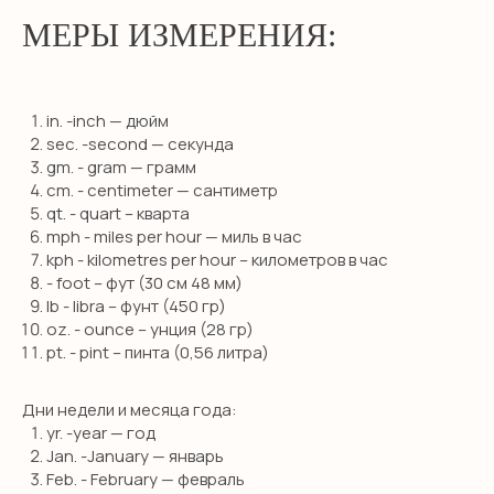
МЕРЫ ИЗМЕРЕНИЯ:
in. -inch — дюйм
sec. -second — секунда
gm. - gram — грамм
cm. - centimeter — сантиметр
qt. - quart – кварта
mph - miles per hour — миль в час
kph - kilometres per hour – километров в час
- foot – фут (30 см 48 мм)
lb - libra – фунт (450 гр)
oz. - ounce – унция (28 гр)
pt. - pint – пинта (0,56 литра)
Дни недели и месяца года:
yr. -year — год
Jan. -January — январь
Feb. - February — февраль