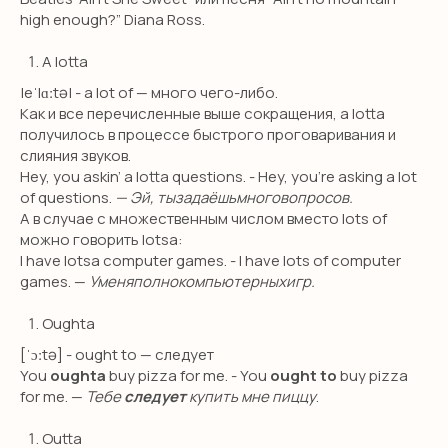
high enough?” Diana Ross.
A lotta
|eˈlɑːtə| - a lot of — много чего-либо.
Как и все перечисленные выше сокращения, a lotta
получилось в процессе быстрого проговаривания и
слияния звуков.
Hey, you askin’ a lotta questions. - Hey, you’re asking a lot
SMILE ENGLISH
of questions.
— Эй, тызадаёшьмноговопросов.
SCHOOL
А в случае с множественным числом вместо lots of
можно говорить lotsa:
откройте для себя новый уровень
I have lotsa computer games. - I have lots of computer
владения английским!
games. —
Уменяполнокомпьютерныхигр.
Oughta
ПОЛУЧИТЬ КОНСУЛЬТАЦИЮ
[ˈɔːtə] - ought to — следует
You
oughta
buy pizza for me. - You
ought to
buy pizza
for me. —
Тебе
следует
купить мне пиццу
.
Outta
НАВИГАЦИЯ