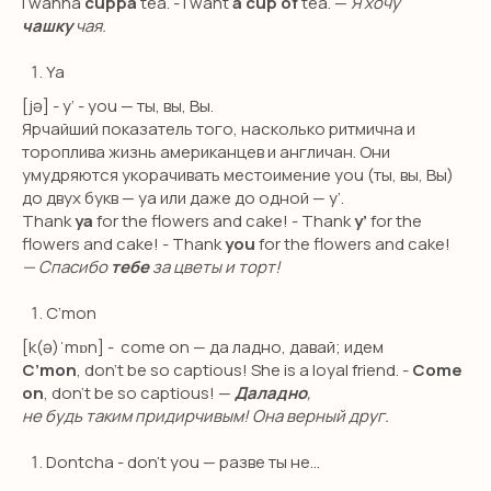
I wanna
cuppa
tea. - I want
a cup of
tea. —
Я хочу
Предметы на английском
чашку
чая.
Подготовка в международные
школы
Ya
Английская гувернантка
[jə] - y’ - you — ты, вы, Вы.
Ярчайший показатель того, насколько ритмична и
Дом работницы
тороплива жизнь американцев и англичан. Они
Няни из филиппин
умудряются укорачивать местоимение you (ты, вы, Вы)
до двух букв — ya или даже до одной — y’.
Thank
ya
for the flowers and cake! - Thank
y’
for the
О КОМПАНИИ
flowers and cake! - Thank
you
for the flowers and cake!
— Спасибо
тебе
за цветы и торт!
Сотрудничество
Педагоги
C’mon
Няни
[k(ə)ˈmɒn] -
come on — да ладно, давай; идем
C’mon
, don’t be so captious! She is a loyal friend. -
Come
Блог
on
, don’t be so captious! —
Даладно
,
О школе
не будь таким придирчивым! Она верный друг.
Оплата
Dontcha - don’t you — разве ты не…