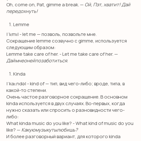
Oh, come on, Pat, gimme a break. —
Ой, Пэт, хватит! Дай
передохнуть!
Lemme
|ˈlɛmɪ| - let me — позволь, позвольте мне.
Сокращение lemme созвучно с gimme, используется
следующим образом:
Lemme take care of her. - Let me take care of her. —
Даймнеонейпозаботиться
.
Kinda
|ˈkaɪ.ndə| - kind of — тип, вид чего-либо; вроде, типа, в
какой-то степени.
Очень частое разговорное сокращение. В основном
kinda используется в двух случаях. Во-первых, когда
НЕТ ВРЕМЕНИ
нужно сказать или спросить о разновидности чего-
либо:
РАЗБИРАТЬСЯ?
What kinda music do you like? - What kind of music do you
like? —
Какуюмузыкутылюбишь?
Оставьте заявку и мы свяжемся с
И более разговорный вариант, для которого kinda
вами в течение 10 минут