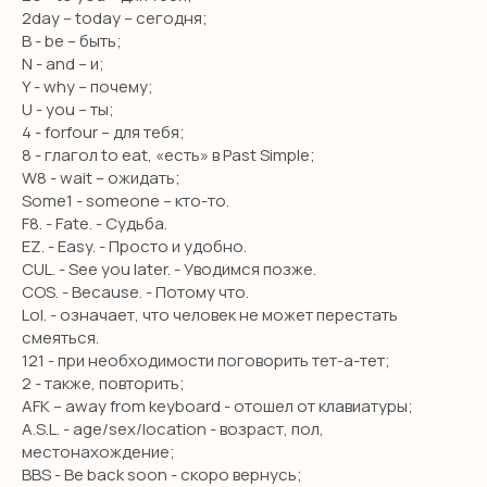
2day – today – сегодня;
B - be – быть;
N - and – и;
Y - why – почему;
U - you – ты;
4 - forfour – для тебя;
8 - глагол to eat, «есть» в Past Simple;
W8 - wait – ожидать;
Some1 - someone – кто-то.
F8. - Fate. - Судьба.
EZ. - Easy. - Просто и удобно.
CUL. - See you later. - Уводимся позже.
COS. - Because. - Потому что.
Lol. - означает, что человек не может перестать
смеяться.
121 - при необходимости поговорить тет-а-тет;
2 - также, повторить;
AFK – away from keyboard - отошел от клавиатуры;
A.S.L. - age/sex/location - возраст, пол,
местонахождение;
BBS - Be back soon - скоро вернусь;