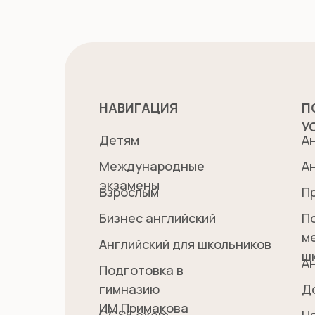
НАВИГАЦИЯ
П
У
Детям
А
Международные
А
экзамены
Взрослым
П
Бизнес английский
П
м
Английский для школьников
ш
А
Подготовка в
гимназию
Д
ИМ Примакова