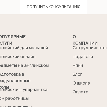
ПОЛУЧИТЬ КОНСУЛЬТАЦИЮ
ОПУЛЯРНЫЕ
О
СЛУГИ
КОМПАНИИ
нглийский для малышей
Сотрудничеств
нглийский онлайн
Педагоги
редметы на английском
Няни
одготовка в
Блог
еждународные
О школе
колы
нглийская гувернантка
Оплата
ом работницы