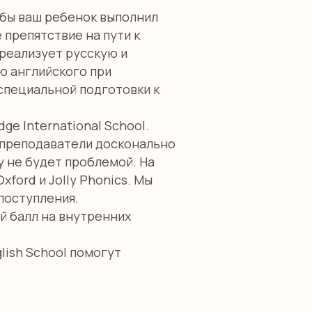
тобы ваш ребенок выполнил
 препятствие на пути к
реализует русскую и
 английского при
специальной подготовки к
ge International School.
 преподаватели досконально
у не будет проблемой. На
ford и Jolly Phonics. Мы
поступления.
й балл на внутренних
lish School помогут