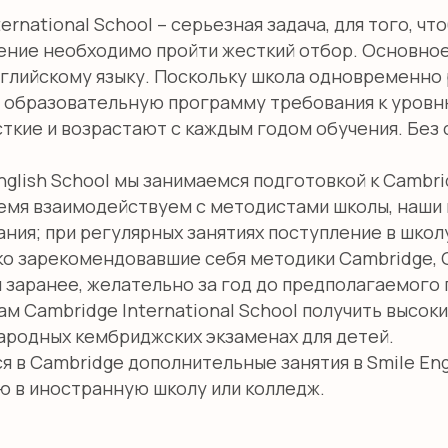
ernational School – серьезная задача, для того, ч
чение необходимо пройти жесткий отбор. Основное
нглийскому языку. Поскольку школа одновременно 
образовательную программу требования к уровню
ткие и возрастают с каждым годом обучения. Без 
nglish School мы занимаемся подготовкой к Cambrid
ремя взаимодействуем с методистами школы, наши
ния; при регулярных занятиях поступление в школ
о зарекомендовавшие себя методики Cambridge, Ox
 заранее, желательно за год до предполагаемого 
м Cambridge International School получить высоки
ародных кембриджских экзаменах для детей.
я в Cambridge дополнительные занятия в Smile Eng
ю в иностранную школу или колледж.