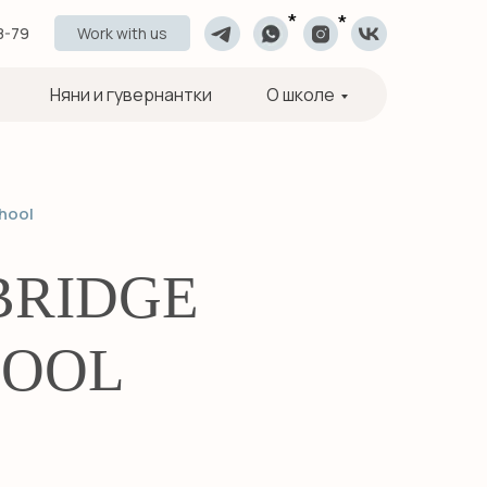
*
*
8-79
Work with us
Няни и гувернантки
О школе
hool
BRIDGE
HOOL