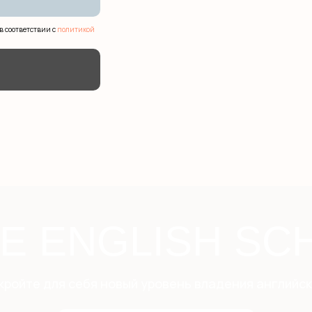
в соответствии с
политикой
LE ENGLISH SC
кройте для себя новый уровень владения английск