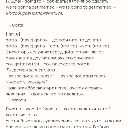
|ˈɡɑː.nə| - going to — собираться что-либо сделать.
We’re gonna get married. - We’re going to get married. —
Мысобираемсяпожениться
.
Gotta
[ˈɡɒt.ə]
gotta - (have) got to — должен (что-то делать);
gotta - (have) got a — есть (что-то), иметь (что-то).
В некоторых случаях перед gotta ставят глагол
have/has, а в других случаях его опускают.
You gotta note it. - You have got to note it. —
Ты должен записатьэто.
Has she gotta suitcase? - Has she got a suitcase? —
Унее есть чемодан?
Чаще эта аббревиатура используется в первом
значении — «должен что-то сделать».
Wanna
|ˈwɑː.nə| - want to / want a — хотеть делать что-то /
хотеть чего-то.
Употребляется в двух значениях: когда мы что-то хотим
сделать и когда мы просто чего-то хотим. В обоих