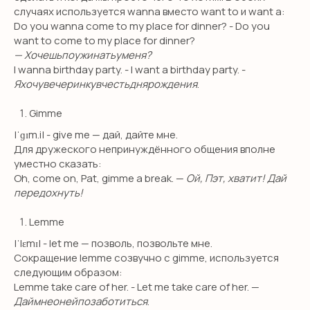
случаях используется wanna вместо want to и want a:
Do you wanna come to my place for dinner? - Do you
want to come to my place for dinner?
— Хочешьпоужинатьуменя?
I wanna birthday party. - I want a birthday party. -
Яхочувечеринкувчестьднярождения
.
Gimme
|ˈɡɪm.i| - give me — дай, дайте мне.
Для дружеского непринуждённого общения вполне
уместно сказать:
Oh, come on, Pat, gimme a break. —
Ой, Пэт, хватит! Дай
передохнуть!
Lemme
|ˈlɛmɪ| - let me — позволь, позвольте мне.
Сокращение lemme созвучно с gimme, используется
следующим образом:
Lemme take care of her. - Let me take care of her. —
Даймнеонейпозаботиться
.