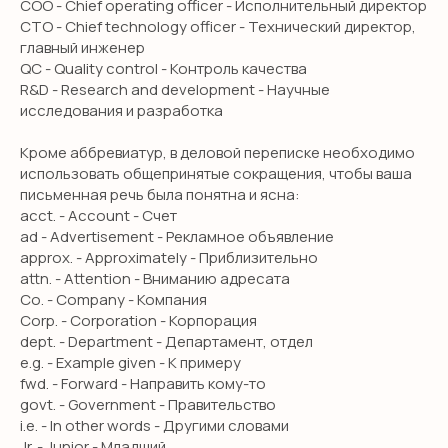
COO - Chief operating officer - Исполнительный директор
CTO - Chief technology officer - Технический директор,
главный инженер
QC - Quality control - Контроль качества
R&D - Research and development - Научные
исследования и разработка
Кроме аббревиатур, в деловой переписке необходимо
использовать общепринятые сокращения, чтобы ваша
письменная речь была понятна и ясна:
acct. - Account - Счет
ad - Advertisement - Рекламное объявление
approx. - Approximately - Приблизительно
attn. - Attention - Вниманию адресата
Co. - Company - Компания
Corp. - Corporation - Корпорация
dept. - Department - Департамент, отдел
e.g. - Example given - К примеру
fwd. - Forward - Направить кому-то
govt. - Government - Правительство
i.e. - In other words - Другими словами
Jr. - Junior - Младший