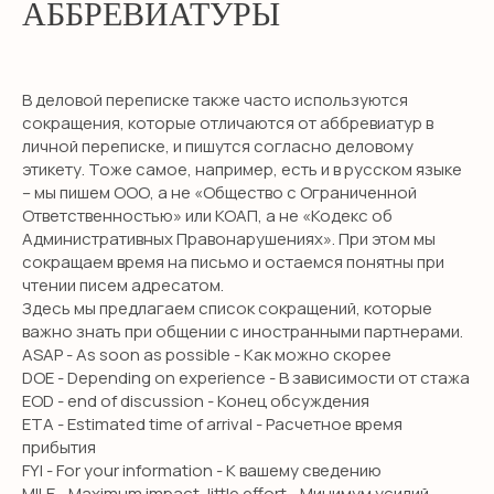
АББРЕВИАТУРЫ
В деловой переписке также часто используются
сокращения, которые отличаются от аббревиатур в
личной переписке, и пишутся согласно деловому
этикету. Тоже самое, например, есть и в русском языке
– мы пишем ООО, а не «Общество с Ограниченной
Ответственностью» или КОАП, а не «Кодекс об
Административных Правонарушениях». При этом мы
сокращаем время на письмо и остаемся понятны при
чтении писем адресатом.
Здесь мы предлагаем список сокращений, которые
важно знать при общении с иностранными партнерами.
ASAP - As soon as possible - Как можно скорее
DOE - Depending on experience - В зависимости от стажа
EOD - end of discussion - Конец обсуждения
ETA - Estimated time of arrival - Расчетное время
прибытия
FYI - For your information - К вашему сведению
MILE - Maximum impact, little effort - Минимум усилий,