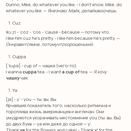
Dunno, Mike, do whatever you like. - I don’t know, Mike, do
International Baccalaureate (IB)
whatever you like. —
Янезнаю, Майк, делайкакхочешь.
Cuz
ПОПУЛЯРНЫЕ УСЛУГИ
|kɔːz| - ‘coz - ‘cos - ‘cause - because — потому что.
Английский для малышей
I like him cuz he’s pretty. - I like him because he’s pretty. —
Оннравитсямне, потомучтохорошенький.
Английский онлайн
Предметы на английском
Cuppa
Подготовка в международные
[ˈkʌpə] - cup of — чашка (чего-то).
школы
I wanna
cuppa
tea. - I want
a cup of
tea. —
Я хочу
Английская гувернантка
чашку
чая.
Дом работницы
Ya
Няни из филиппин
[jə] - y’ - you — ты, вы, Вы.
Ярчайший показатель того, насколько ритмична и
тороплива жизнь американцев и англичан. Они
О КОМПАНИИ
умудряются укорачивать местоимение you (ты, вы, Вы)
Сотрудничество
до двух букв — ya или даже до одной — y’.
Thank
ya
for the flowers and cake! - Thank
y’
for the