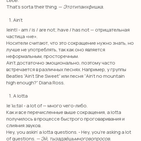
себе.
That’s sorta their thing. —
Этотипаихфишка.
Ain’t
|eint| - am / is / are not; have / has not — отрицательная
частица «не».
Носители считают, что это сокращение нужно знать, но
лучше не употреблять, так как оно является
неформальным, просторечным.
Ain’t достаточно эмоционально, поэтому часто
встречается в различных песнях. Например, у группы
Beatles “Ain't She Sweet” или песня “Ain't no mountain
high enough?” Diana Ross.
A lotta
|eˈlɑːtə| - a lot of — много чего-либо.
SMILE ENGLISH
Как и все перечисленные выше сокращения, a lotta
получилось в процессе быстрого проговаривания и
SCHOOL
слияния звуков.
Hey, you askin’ a lotta questions. - Hey, you’re asking a lot
откройте для себя новый уровень
of questions.
— Эй, тызадаёшьмноговопросов.
владения английским!