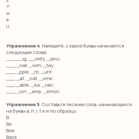
s
T
w
e
U
Упражнение 4
. Напишите, с какой буквы начинаются
следующие слова.
___ __ig, __retty, _iano;
___ _nail, _wim, _tay;
___ _pple, _nt, _unt;
___ _at, _oat, _ome;
___ _able, _ea, _rain;
___ _ion, _amp, _emon.
Упражнение 5
. Составьте лесенки слов, начинающихся
на буквы a, h, i, t и w по образцу.
B
Be
Bee
Back