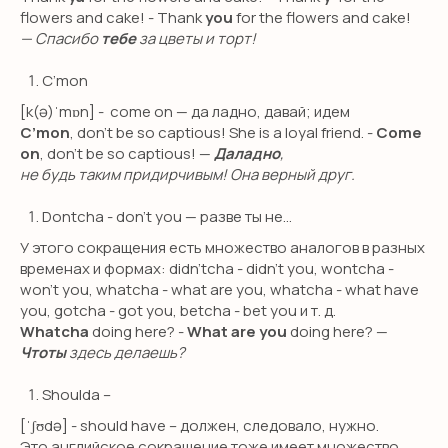
Педагоги
flowers and cake! - Thank
you
for the flowers and cake!
Няни
— Спасибо
тебе
за цветы и торт!
Блог
C’mon
О школе
[k(ə)ˈmɒn] -
come on — да ладно, давай; идем
Оплата
C’mon
, don’t be so captious! She is a loyal friend. -
Come
on
, don’t be so captious! —
Даладно
,
не будь таким придирчивым! Она верный друг.
КОНТАКТЫ
Dontcha - don’t you — разве ты не…
+7 (495) 278-08-79
У этого сокращения есть множество аналогов в разных
hello@smileenglish.ru
временах и формах: didn’tcha - didn’t you, wontcha -
121351, ул. Коцюбинского, 9 к.2
won’t you, whatcha - what are you, whatcha - what have
you, gotcha - got you, betcha - bet you и т. д.
127006, ул. Каретный ряд, д.
Whatcha
doing here? -
What are you
doing here? —
3, Сад Эрмитаж
Чтоты
здесь делаешь?
101000, ул. Маросейка, 15,
разговорный клуб
Shoulda –
[ˈʃʊdə] -
should have – должен, следовало, нужно.
Это английское сокращение тоже имеет множество