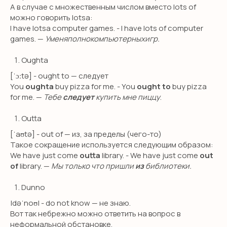
А в случае с множественным числом вместо lots of
можно говорить lotsa:
ПОЛУЧИТЬ КОНСУЛЬТАЦИЮ
I have lotsa computer games. - I have lots of computer
games. —
Уменяполнокомпьютерныхигр.
Oughta
[ˈɔːtə] - ought to — следует
You
oughta
buy pizza for me. - You
ought to
buy pizza
НАВИГАЦИЯ
for me. —
Тебе
следует
купить мне пиццу
.
Детям
Outta
Международные экзамены
[ˈaʊtə] - out of — из, за пределы (чего-то)
Взрослым
Такое сокращение используeтся следующим образом:
Бизнес английский
We have just come
outta
library. - We have just come
out
of
library. —
Мы только что пришли
из
библиотеки.
Английский для школьников
Подготовка в гимназию
Dunno
ИМ Примакова
|dəˈnoʊ| - do not know — не знаю.
GCSE exam
Вот так небрежно можно ответить на вопрос в
неформальной обстановке.
A-level exam