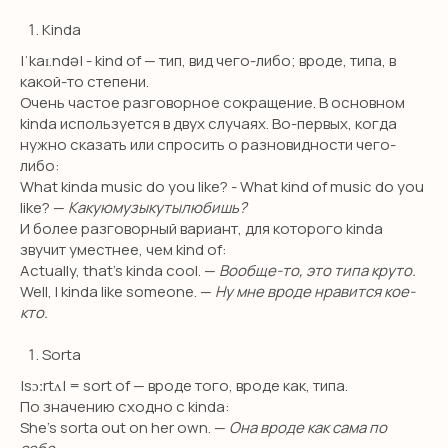
Kinda
|ˈkaɪ.ndə| - kind of — тип, вид чего-либо; вроде, типа, в
НЕТ ВРЕМЕНИ
какой-то степени.
РАЗБИРАТЬСЯ?
Очень частое разговорное сокращение. В основном
kinda используется в двух случаях. Во-первых, когда
нужно сказать или спросить о разновидности чего-
Оставьте заявку и мы свяжемся с
либо:
вами в течение 10 минут
What kinda music do you like? - What kind of music do you
like? —
Какуюмузыкутылюбишь?
И более разговорный вариант, для которого kinda
звучит уместнее, чем kind of:
Actually, that’s kinda cool. —
Вообще-то, это типа круто.
+7
Well, I kinda like someone. —
Ну мне вроде нравится кое-
кто.
Я даю согласие на обработку персональных данных
в соответствии с
политикой конфиденциальности
Sorta
ОТПРАВИТЬ
|sɔːrtʌ| = sort of — вроде того, вроде как, типа.
По значению сходно с kinda:
She’s sorta out on her own. —
Она вроде как сама по