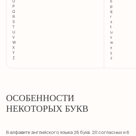
O
o
P
p
Q
q
R
r
S
s
T
t
U
u
V
v
W
w
X
x
Y
y
Z
z
ОСОБЕННОСТИ
НЕКОТОРЫХ БУКВ
В алфавите английского языка 26 букв: 20 согласных и 6