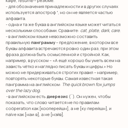
кафе,
résumé
– резюме.
- для обозначения принадлежности и в других случаях
используется апостроф
‘
, но он не является частью
алфавита.
- одна и та же буква в английском языке может читаться
несколькими способами. Сравните:
cat
,
plate
,
dark
,
care
.
- в английском языке невозможно составить
правильную
панграмму
– предложение, в котором все
буквы алфавита встречаются ровно один раз, при этом
фраза должна быть осмысленной и стройной. Как,
например, в русском – «А ещё хорошо бы уметь всем на
зависть чётко и наглядно писать буквы и цифры.» Но
можно не придерживаться строгих правил – например,
повторять некоторые буквы. Самая известная такая
панграмма на английском:
The quick brown fox jumps
over the lazy dog.
-
в английском есть
диерезис
(¨). Он нужен, чтобы
показать, что слово читается не по правилам:
coöperation как [кооперейшн], а не [ку:перейшн], и
naïve как [наи:в], а не [нэйв].