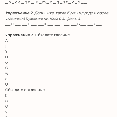
_ b _ d e _ g h _ j k _ m _ o _ q _ s t _ v _ x _ _
Упражнение 2
. Допишите, какие буквы идут до и после
указанной буквы английского алфавита
.
__ С __, __ H __, __ K __, __ T __, __ В __, __ Y __
Упражнение 3.
Обведите гласные
A
j
Y
H
o
Q
w
e
U
Oбведите согласные.
k
o
G
y