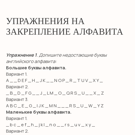
УПРАЖНЕНИЯ НА
ЗАКРЕПЛЕНИЕ АЛФАВИТА
Упражнение 1
. Допишите недостающие буквы
английского алфавита:
Большие буквы алфавита.
Вариант 1.
A _ _ D E F _ H _ J K _ _ N O P _ R _ T U V _ X Y _
Вариант 2.
_ B _ D _ F G _ _ J _ L M _ O _ Q R S _ U _ _ X _ Z
Вариант 3.
A B C _ E _ G _ I J K _ M N _ _ _ R S _ U _ W _ Y Z
Маленькие буквы алфавита.
Вариант 1.
_ b с _ e f _ h _ j k l _ n o _ _ r s _ u v _ x y _
Вариант 2.