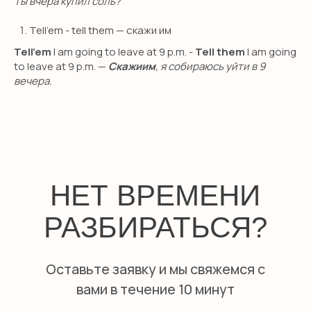
Ты вчера купил соль?
Tell’em - tell them — скажи им
Tell’em
I am going to leave at 9 p.m. -
Tell them
I am going
to leave at 9 p.m. —
Скажиим
, я собираюсь уйти в 9
вечера.