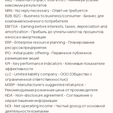
максимум результатов
NRN - No reply necessary - Ответ не требуется
B2B, B2C - Business to business/consumer - Бизнес для
компаний/конечного потребителя
EBITDA - Earning before interests, taxes, depreciation and
amortization - Прибыль до уплаты налогов, процентов,
износа и амортизации
ERP - Enterprise resource planning - Планирование
ресурсов предприятия
IPO - Initial public offering - Первичное публичное
размещение акций
KPI - Key performance indicators - Ключевые показатели
эффективности
LLC - Limited liability company - ООО (Общество с
ограниченной ответственностью)
MSRP - Manufacturer’s suggested retail price -
Рекомендуемая розничная цена от производителя
NDA - Non-disclosure agreement - Соглашение о
неразглашении информации
NOI - Net operating income - Чистый доход от основной
деятельности компании