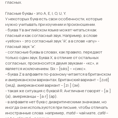
гласных.
Гласные буквы - это A, E, I, O, U, Y.
У некоторых букв есть свои особенности, которые
нужно учитывать при изучении и произношении.
- буква Y в английском языке может читаться как
гласный и как согласный звук. Например, в слове
«yellow» - это согласный звук “й”, а в слове «any» -
гласный звук “и”.
- согласные буквы в словах, как правило, передают
только один звук. Буква X, в отличие от остальных
согласных, произносится двумя звуками - «кс», и
является исключением. Six – [sɪks] – «сикс».
- буква Z в алфавите по-разному читается в британском
и американском вариантах. Британский вариант – [zɛd]
(зед), американский вариант – [zi:] (зи).
- такая же ситуация с буквой R. Англичане говорят – [a:]
(а), американцы – [a:r] (ар).
- в алфавите нет букв с диакритическими значками, но
иногда они используются при письме, чтобы отличать
иностранные слова: например,
maté
– чай мате,
café
–