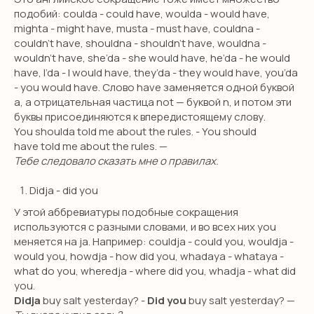
Work with us
подобий: coulda - could have, woulda - would have,
mighta - might have, musta - must have, couldna -
couldn’t have, shouldna - shouldn’t have, wouldna -
wouldn’t have, she’da - she would have, he’da - he would
have, I’da - I would have, they’da - they would have, you’da
Оферта
- you would have. Слово have заменяется одной буквой
Политика обработки данных
a, а отрицательная частица not — буквой n, и потом эти
буквы присоединяются к впередистоящему слову.
*Компания Meta, которой принадлежит
You shoulda told me about the rules. - You should
Instagram, признана экстремистской
have told me about the rules. —
организацией в РФ.
Тебе следовало сказать мне о правилах.
Didja - did you
У этой аббревиатуры подобные сокращения
используются с разными словами, и во всех них you
меняется на ja. Например: couldja - could you, wouldja -
would you, howdja - how did you, whadaya - whataya -
what do you, wheredja - where did you, whadja - what did
you.
Didja
buy salt yesterday? -
Did you
buy salt yesterday? —