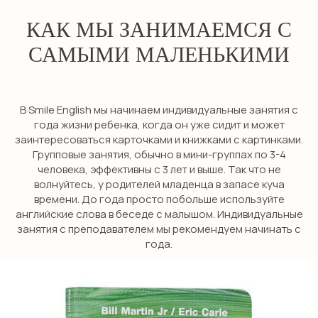
Оставьте заявку и мы свяжемся с
вами в течение 10 минут
КАК МЫ ЗАНИМАЕМСЯ С
САМЫМИ МАЛЕНЬКИМИ
+7
В Smile English мы начинаем индивидуальные занятия с
Я даю согласие на обработку персональных данных
года жизни ребенка, когда он уже сидит и может
в соответствии с
политикой конфиденциальности
заинтересоваться карточками и книжками с картинками.
Групповые занятия, обычно в мини-группах по 3-4
ОТПРАВИТЬ
человека, эффективны с 3 лет и выше. Так что не
волнуйтесь, у родителей младенца в запасе куча
времени. До года просто побольше используйте
английские слова в беседе с малышом. Индивидуальные
занятия с преподавателем мы рекомендуем начинать с
года.