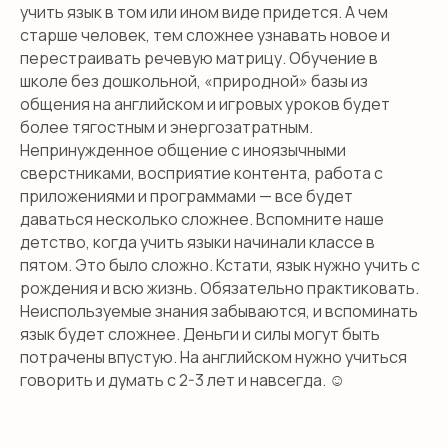
учить язык в том или ином виде придется. А чем
старше человек, тем сложнее узнавать новое и
перестраивать речевую матрицу. Обучение в
школе без дошкольной, «природной» базы из
общения на английском и игровых уроков будет
более тягостным и энергозатратным.
Непринужденное общение с иноязычными
сверстниками, восприятие контента, работа с
приложениями и программами — все будет
даваться несколько сложнее. Вспомните наше
детство, когда учить языки начинали классе в
пятом. Это было сложно. Кстати, язык нужно учить с
рождения и всю жизнь. Обязательно практиковать.
Неиспользуемые знания забываются, и вспоминать
язык будет сложнее. Деньги и силы могут быть
потрачены впустую. На английском нужно учиться
НЕТ ВРЕМЕНИ
говорить и думать с 2-3 лет и навсегда. ☺
РАЗБИРАТЬСЯ?