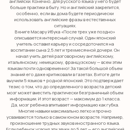
английски. Конечно, для русского языка у него будет
больше практики в быту. Но и английский закрепится,
особенно, если вы дома будете периодически
использовать английские фразы в естественных
ситуациях.
В книге Масару Ибука «После трех уже поздно»
описывается интересный случай. Один японский
учитель оставил карьеру и сосредоточился на
воспитании сына 2,5 лет и трехмесячной дочери. Он
начал учить детей разговорному английскому,
итальянскому, немецкому, французскому — всем этим
языкам почти одновременно! За такой большой объем
знаний его даже критиковали в газетах. В итоге дети
выучили 5 языков + родной японский. Это подтверждает
тезис о том, что до определенного возраста детский
мозг может вместить практически безграничный объем
информации. И этот возраст — максимум до 1 класса.
Да, мозг ребенка впитывает информацию как губка.
Многие навыки максимально легко и прочно
усваиваются только в самом юном возрасте. Например,
произношение трудных звуков иностранного языка.
Если ребенок усвоил эти звуки до 5 лет — его английский