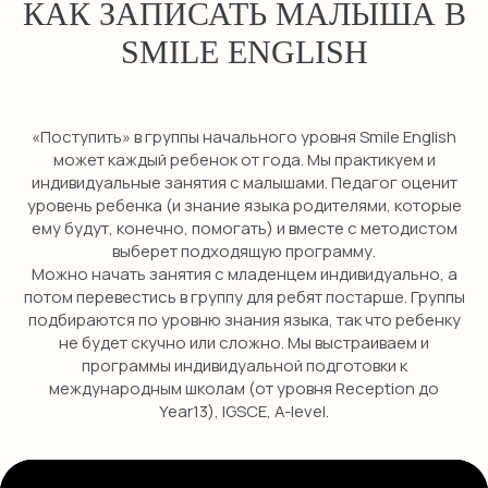
КАК ЗАПИСАТЬ МАЛЫША В
НАВИГАЦИЯ
SMILE ENGLISH
Детям
Международные экзамены
Взрослым
«Поступить» в группы начального уровня Smile English
может каждый ребенок от года. Мы практикуем и
Бизнес английский
индивидуальные занятия с малышами. Педагог оценит
Английский для школьников
уровень ребенка (и знание языка родителями, которые
ему будут, конечно, помогать) и вместе с методистом
Подготовка в гимназию
выберет подходящую программу.
ИМ Примакова
Можно начать занятия с младенцем индивидуально, а
GCSE exam
потом перевестись в группу для ребят постарше. Группы
подбираются по уровню знания языка, так что ребенку
A-level exam
не будет скучно или сложно. Мы выстраиваем и
International Baccalaureate (IB)
программы индивидуальной подготовки к
международным школам (от уровня Reception до
Year13), IGSCE, A-level.
ПОПУЛЯРНЫЕ УСЛУГИ
Английский для малышей