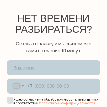
КОНТАКТЫ
+7 (495) 278-08-79
hello@smileenglish.ru
121351, ул. Коцюбинского, 9 к.2
127006, ул. Каретный ряд, д.
3, Сад Эрмитаж
101000, ул. Маросейка, 15,
разговорный клуб
Work with us
Оферта
Политика обработки данных