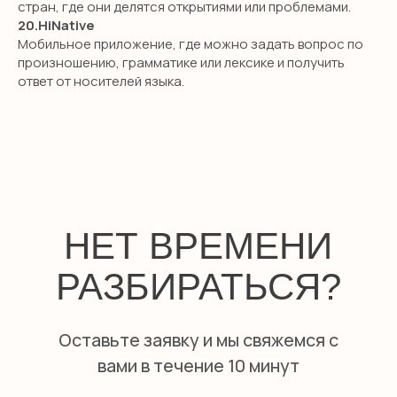
стран, где они делятся открытиями или проблемами.
20.HiNative
GCSE exam
Мобильное приложение, где можно задать вопрос по
A-level exam
произношению, грамматике или лексике и получить
International Baccalaureate (IB)
ответ от носителей языка.
ПОПУЛЯРНЫЕ УСЛУГИ
Английский для малышей
Английский онлайн
Предметы на английском
Подготовка в международные
школы
Английская гувернантка
Дом работницы
Няни из филиппин
О КОМПАНИИ