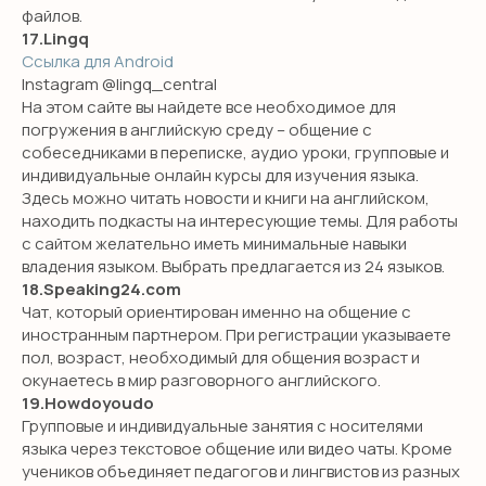
SCHOOL
файлов.
17.Lingq
откройте для себя новый уровень
Ссылка для Android
владения английским!
Instagram @lingq_central
На этом сайте вы найдете все необходимое для
ПОЛУЧИТЬ КОНСУЛЬТАЦИЮ
погружения в английскую среду – общение с
собеседниками в переписке, аудио уроки, групповые и
индивидуальные онлайн курсы для изучения языка.
Здесь можно читать новости и книги на английском,
находить подкасты на интересующие темы. Для работы
с сайтом желательно иметь минимальные навыки
НАВИГАЦИЯ
владения языком. Выбрать предлагается из 24 языков.
18.Speaking24.com
Детям
Чат, который ориентирован именно на общение с
Международные экзамены
иностранным партнером. При регистрации указываете
пол, возраст, необходимый для общения возраст и
Взрослым
окунаетесь в мир разговорного английского.
Бизнес английский
19.Howdoyoudo
Групповые и индивидуальные занятия с носителями
Английский для школьников
языка через текстовое общение или видео чаты. Кроме
Подготовка в гимназию
учеников объединяет педагогов и лингвистов из разных
ИМ Примакова