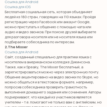
Ссылка для Android
Ссылка для iOS
Бесплатная социальная сеть, которая объединяет
людей из 180 стран, говорящих на 110 языках. Пройдя
регистрацию через Facebook или аккаунт Google,
можно приступать к общению с помощью чата или
аудио и видео звонков. При поиске друзей выбираете
для разговора носителя или не носителя языка или
подбираете собеседника по интересам.
2.The Mixxer
Ссылка для Android
Сайт, созданный специально для практики языка с
носителем в американском колледже Дикинсона.
Также, как и Speaky, The Mixxer бесплатный, а
зарегистрироваться можно через электронную почту.
Общение акцентировано на видео звонки по Skype, но
можно общаться и в текстовом формате, например,
попросив собеседника проверить грамотность
выполнения домашнего задания или сочинения. Авторы
подчеркивают, что каждый из участников является
учителем – т.е. помогают не только вам с английским, но