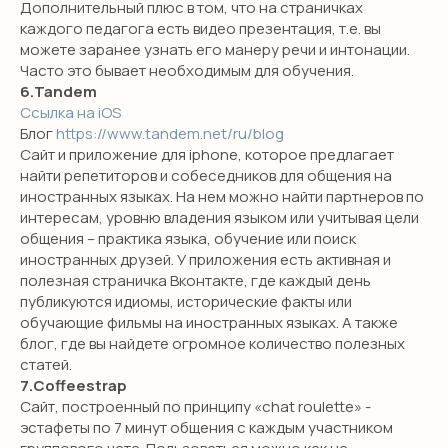
Дополнительный плюс в том, что на страничках
каждого педагога есть видео презентация, т.е. вы
можете заранее узнать его манеру речи и интонации.
Часто это бывает необходимым для обучения.
6.Tandem
Ссылка на iOS
Блог
https://www.tandem.net/ru/blog
Сайт и приложение для iphone, которое предлагает
найти репетиторов и собеседников для общения на
иностранных языках. На нем можно найти партнеров по
интересам, уровню владения языком или учитывая цели
общения – практика языка, обучение или поиск
иностранных друзей. У приложения есть активная и
полезная страничка Вконтакте, где каждый день
публикуются идиомы, исторические факты или
обучающие фильмы на иностранных языках. А также
блог, где вы найдете огромное количество полезных
статей.
7.Coffeestrap
Сайт, построенный по принципу «chat roulette» -
эстафеты по 7 минут общения с каждым участником