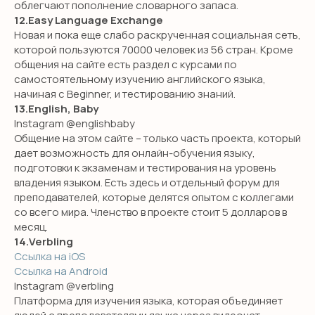
облегчают пополнение словарного запаса.
12.Easy Language Exchange
Новая и пока еще слабо раскрученная социальная сеть,
которой пользуются 70000 человек из 56 стран. Кроме
общения на сайте есть раздел с курсами по
самостоятельному изучению английского языка,
НЕТ ВРЕМЕНИ
начиная с Beginner, и тестированию знаний.
13.English, Baby
РАЗБИРАТЬСЯ?
Instagram @englishbaby
Общение на этом сайте – только часть проекта, который
Оставьте заявку и мы свяжемся с
дает возможность для онлайн-обучения языку,
вами в течение 10 минут
подготовки к экзаменам и тестирования на уровень
владения языком. Есть здесь и отдельный форум для
преподавателей, которые делятся опытом с коллегами
со всего мира. Членство в проекте стоит 5 долларов в
месяц.
+7
14.Verbling
Ссылка на iOS
Я даю согласие на обработку персональных данных
Ссылка на Android
в соответствии с
политикой конфиденциальности
Instagram @verbling
Платформа для изучения языка, которая объединяет
ОТПРАВИТЬ