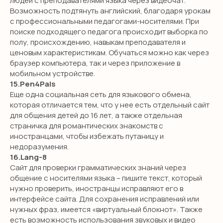
людей с преподавателями языка через видеочат.
Возможность подтянуть английский, благодаря урокам
с профессиональными педагогами-носителями. При
поиске подходящего педагога происходит выборка по
полу, происхождению, навыкам преподавателя и
ценовым характеристикам. Обучаться можно как через
браузер компьютера, так и через приложение в
мобильном устройстве.
15.Pen4Pals
Еще одна социальная сеть для языкового обмена,
которая отличается тем, что у нее есть отдельный сайт
для общения детей до 16 лет, а также отдельная
страничка для романтических знакомств с
иностранцами, чтобы избежать путаницу и
недоразумения.
16.Lang-8
Сайт для проверки грамматических знаний через
общение с носителями языка – пишите текст, который
нужно проверить, иностранцы исправляют его в
интерфейсе сайта. Для сохранения исправлений или
SMILE ENGLISH
нужных фраз, имеется «виртуальный блокнот». Также
есть возможность использования звуковых и видео