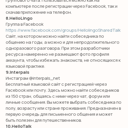
группового чата. Пользоваться можно как на
компьютере после регистрации через Facebook, так и
скачав приложение на телефон.
8.HelloLingo
Группа в Facebook
https://www.facebook.com/groups/HellolingoSharedTalk
Сайт, на котором можно найти собеседника по
общению на годы, а можно и для непродолжительного
одноразового разговора. При этом разработчики
ресурса намеренно не размещают фото профиля
аккаунта, чтобы избежать знакомств, не относящихся к
языковой практике.
9.Interpals
Инстаграм @interpals_net
Бесплатный языковой сайт с регистрацией через
Facebook или почту. Здесь можно найти собеседников
из 150 стран, общаясь с ними через чат, форум или
личные сообщения. Вы можете выбрать собеседника по
полу, возрасту или стране проживания. Предназначен в
первую очередь для письменного общения и может
быть полезен для путешественников.
10.HelloTalk