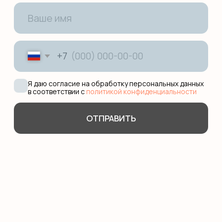
Сотрудничество
Педагоги
Няни
Блог
О школе
Оплата
КОНТАКТЫ
+7 (495) 278-08-79
hello@smileenglish.ru
121351, ул. Коцюбинского, 9 к.2
127006, ул. Каретный ряд, д.
3, Сад Эрмитаж
101000, ул. Маросейка, 15,
разговорный клуб